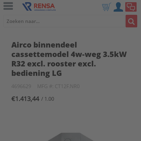
Airco binnendeel
cassettemodel 4w-weg 3.5kW
R32 excl. rooster excl.
bediening LG
4696629
MFG #: CT12F.NR0
€1.413,44
/ 1.00