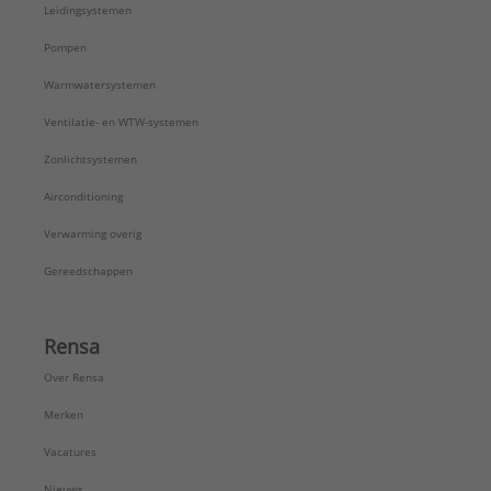
Leidingsystemen
Serie:
CAC/Multi
Pompen
Warmwatersystemen
Ventilatie- en WTW-systemen
Zonlichtsystemen
Airconditioning
Verwarming overig
Gereedschappen
Rensa
Over Rensa
Merken
Vacatures
Nieuws