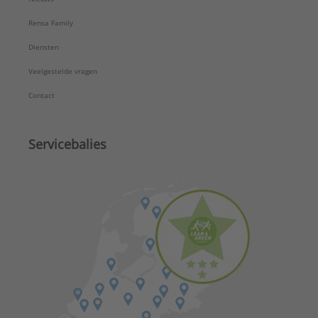
Rensa Family
Diensten
Veelgestelde vragen
Contact
Servicebalies