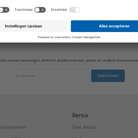
hoogte van nieuwe producten en onze di
tste nieuws ontvangen omtrent productnieuws, acties en andere interessant
Inschrijven
Rensa
tersystemen
Over Rensa