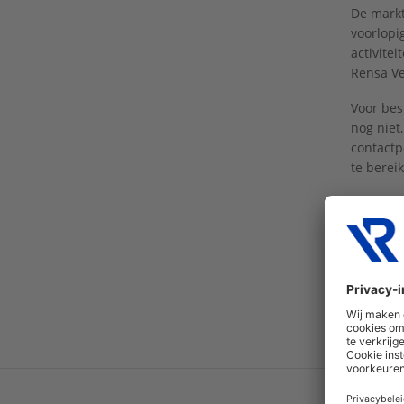
De markt
voorlopi
activite
Rensa Ve
Voor bes
nog niet
contactp
te berei
Het voll
rensa.nl
.
Ga na