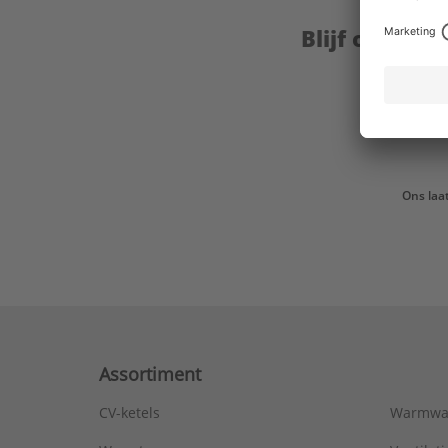
Blijf op de 
Ons laa
Assortiment
CV-ketels
Warmwa