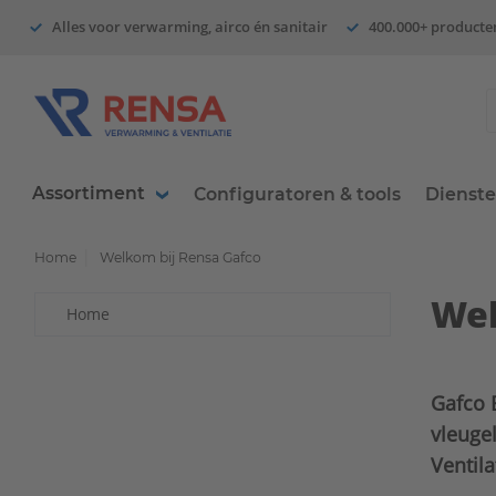
Alles voor verwarming, airco én sanitair
400.000+ producte
Assortiment
Configuratoren & tools
Dienst
Home
Welkom bij Rensa Gafco
Wel
Home
Gafco B
vleuge
Ventila