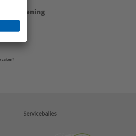
enstverlening
e zaken?
Servicebalies