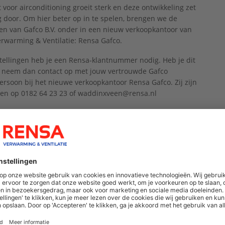
 voor airconditioning groeit sterk en deze ontwikkeling zet
g door. Om hier beter op in te spelen, brengen we de
iten van Gafco B.V. onder in een nieuw verkoopkantoor van
rwarming & Ventilatie: Rensa Gafco.
tellingen heb je een Rensa-klantnummer nodig. Heb je dit
, neem dan contact op met jouw vertrouwde Gafco
ersoon bij het nieuwe verkoopkantoor Rensa Gafco. Zij zijn
ken op 0182 64 23 23 of waddinxveen@rensa.nl
edige airco-assortiment van Gafco is nu te bestellen op
ar het airco-assortiment