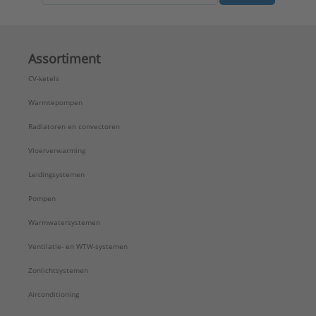
Assortiment
CV-ketels
Warmtepompen
Radiatoren en convectoren
Vloerverwarming
Leidingsystemen
Pompen
Warmwatersystemen
Ventilatie- en WTW-systemen
Zonlichtsystemen
Airconditioning