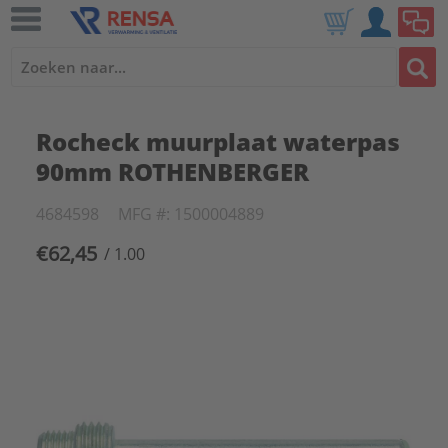
Rocheck muurplaat waterpas
90mm ROTHENBERGER
4684598
MFG #: 1500004889
€62,45
/ 1.00