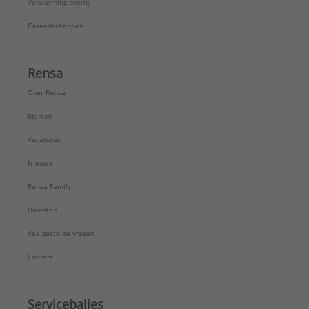
Verwarming overig
Gereedschappen
Rensa
Over Rensa
Merken
Vacatures
Nieuws
Rensa Family
Diensten
Veelgestelde vragen
Contact
Servicebalies