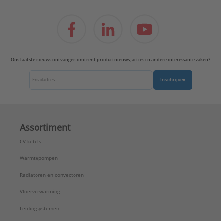
Ons laatste nieuws ontvangen omtrent productnieuws, acties en andere interessante zaken?
Inschrijven
Assortiment
CV-ketels
Warmtepompen
Radiatoren en convectoren
Vloerverwarming
Leidingsystemen