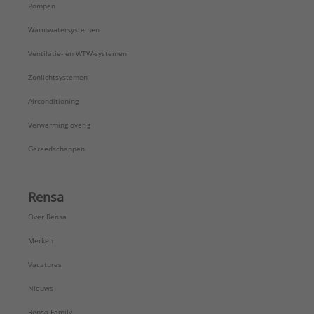
Pompen
Warmwatersystemen
Ventilatie- en WTW-systemen
Zonlichtsystemen
Airconditioning
Verwarming overig
Gereedschappen
Rensa
Over Rensa
Merken
Vacatures
Nieuws
Rensa Family