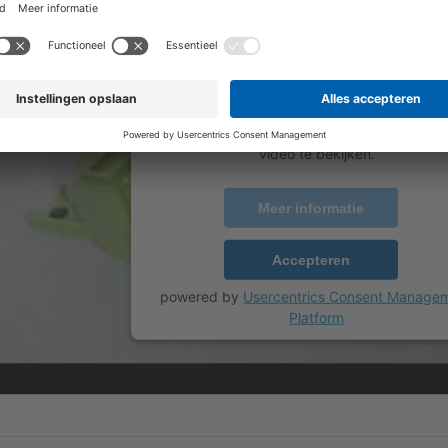
om de YouTube Video-service 
laden!
We gebruiken een service van een derde pa
om video-inhoud in te sluiten die mogelij
gegevens over uw activiteiten verzamelt. Be
de details en accepteer de service om de
video te bekijken.
Meer informatie
Accepteren
powered by
Usercentrics Consent Manage
Platform