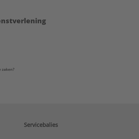
enstverlening
e zaken?
Servicebalies