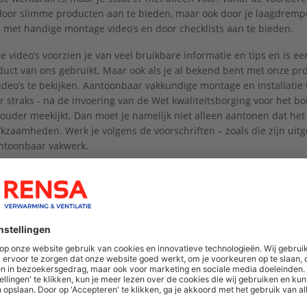
door slimme producten aan te bieden, maar ook door je laagdrempe
, met handige montage video’s en door checklists aan te bieden.
 video’s voorzien je van veel bruikbare informatie en tips en is 
uct van ons gebruikt. Maar ook als je al bekend bent met onze p
deo’s te bekijken. Aantoonbaar vakkundige montage en installatie 
er straks - na de invoering van de Wet kwaliteitsborging voor het b
houder meekijkt. Dan moet je namelijk niet alleen aantonen dat het
kzaamheden. Werk je volgens de voorschriften – zoals die zijn uitg
antoonbaar vakwerk.
zekerheid zijn ook de checklists van Ubbink. Zijn alle werkzaamhed
erd.
alle montagevideo's van Ubbink.
We hebben uw toestemming nod