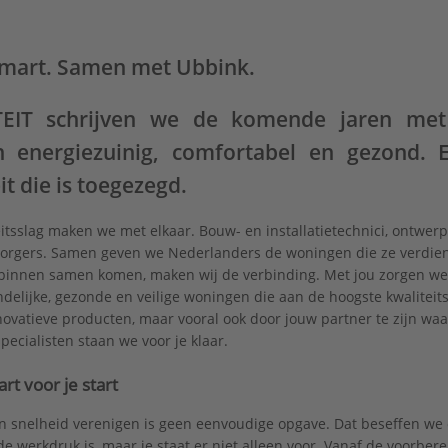
Smart. Samen met Ubbink.
EIT schrijven we de komende jaren met 
 energiezuinig, comfortabel en gezond. 
it die is toegezegd.
eitsslag maken we met elkaar. Bouw- en installatietechnici, ontwerp
borgers. Samen geven we Nederlanders de woningen die ze verdiene
binnen samen komen, maken wij de verbinding. Met jou zorgen we 
ndelijke, gezonde en veilige woningen die aan de hoogste kwalitei
ovatieve producten, maar vooral ook door jouw partner te zijn waar
pecialisten staan we voor je klaar.
t voor je start
en snelheid verenigen is geen eenvoudige opgave. Dat beseffen we 
de werkdruk is, maar je staat er niet alleen voor. Vanaf de voorbere