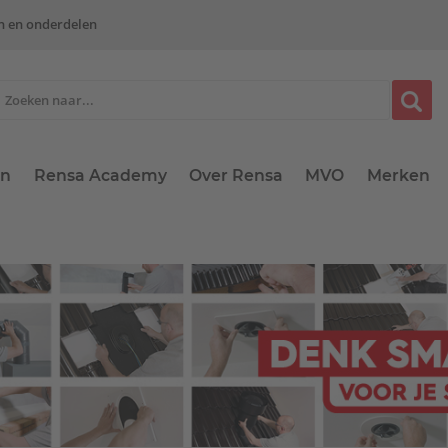
n en onderdelen
en
Rensa Academy
Over Rensa
MVO
Merken