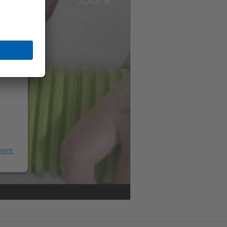
te
rtij
k
kijk
ze
ment