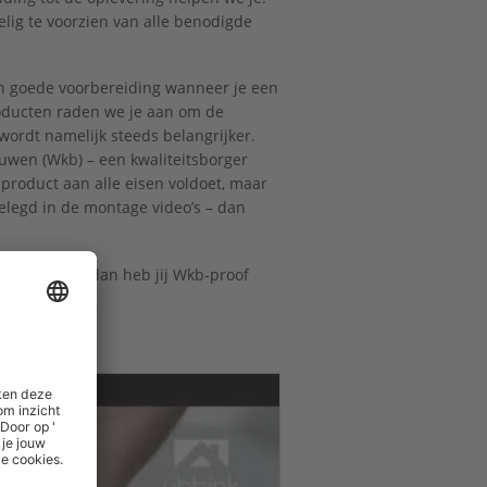
lig te voorzien van alle benodigde
een goede voorbereiding wanneer je een
roducten raden we je aan om de
wordt namelijk steeds belangrijker.
ouwen (Wkb) – een kwaliteitsborger
 product aan alle eisen voldoet, maar
elegd in de montage video’s – dan
en afgevinkt dan heb jij Wkb-proof
ig