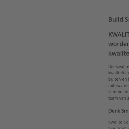
Build 
KWALIT
worden
kwalite
Die kwalit
kwaliteits
buiten en 
milieuvrie
slimme inn
team van s
Denk Smar
Kwaliteit 
hoe groot 