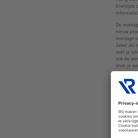
Enerzijds 
informatie
De montage
nieuw prod
montage vi
Zeker als 
over je sc
ook de wer
lever je a
Een extra 
werk gelev
Bekijk
hier