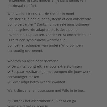
rendement. Jij stelt minder af, je klant geniet van
maximaal comfort.
Wilo-Varios PICO-STG – de redder in nood
Een storing in een ouder systeem of een onbekende
pomp vervangen? Dankzij universele aansluitingen
en meegeleverde adaptersets is deze pomp
razendsnel te plaatsen, zonder extra onderdelen. Er
is zelfs een sync-functie waarmee je
pompeigenschappen van andere Wilo-pompen
eenvoudig overneemt.
Waarom nu actie ondernemen?
✔️ De winter zorgt elk jaar voor extra storingen
✔️ Bespaar kostbare tijd met pompen die jouw werk
eenvoudiger maken
✔️ Lever altijd betrouwbare kwaliteit
Werk slim, snel en duurzaam met Wilo in je bus.
👉 Ontdek het assortiment bij Rensa en ga
voorbereid het seizoen in.