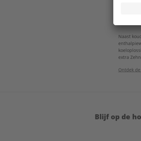
worden en 
dan bij ee
Passiev
Naast koud
enthalpiew
koeloploss
extra Zehn
Ontdek de
Blijf op de 