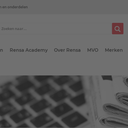
n en onderdelen
en
Rensa Academy
Over Rensa
MVO
Merken