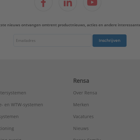
tste nieuws ontvangen omtrent productnieuws, acties en andere interessant
Inschrijven
Rensa
tersystemen
Over Rensa
tie- en WTW-systemen
Merken
tsystemen
Vacatures
tioning
Nieuws