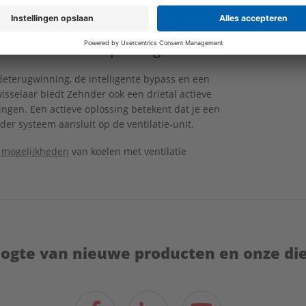
zijn het energieverbruik en het geluidsniveau lager
n reguliere wisselaar.
e- en actieve koeloplossingen
eterugwinning, de intelligente bypass en een
isselaar biedt Zehnder ook een drietal actieve
ingen. Een actieve oplossing betekent dat je een
der systeem aansluit op de ventilatie-unit.
 mogelijkheden
van koelen met ventilatie
hoogte van nieuwe producten en onze di