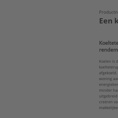
Productn
Een k
Koeltet
rendem
Koelen is 
koelteteru
afgekoeld.
woning aan
energiebes
minder ha
uitgebreid
creëren va
makkelijk