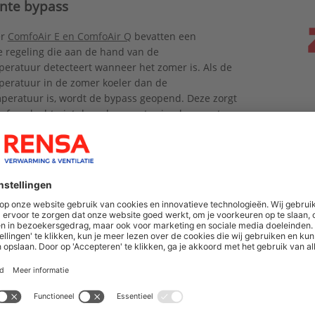
ente bypass
er
ComfoAir E en ComfoAir Q
bevatten een
te regeling die aan de hand van de
eratuur detecteert wanneer het zomer is. Als de
eratuur in de zomer koeler dan de
eratuur is, wordt de bypass geopend. Deze zorgt
 afvoerlucht niet door de warmtewisselaar gaat,
binnenkomende koudere buitenlucht niet wordt
en het koeler wordt in huis.
er ventilatie comfort
iewisselaar van Zehnder zorgt voor terugwinning
, koelte en vocht, zonder dat daarbij geur, gassen
verontreinigingen aan de toevoerluchtstroom
ergedragen. De vochtterugwinning wordt geregeld
gepatenteerde membraanconstructie. Vocht wordt
en tussen de luchtstromen. Hierdoor ontstaat er
nsatie, hoeft er geen condensafvoer geplaatst te