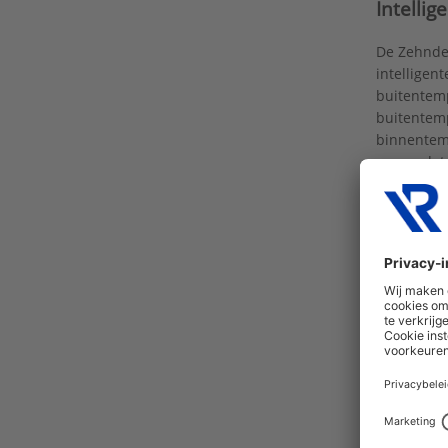
Intellig
De Zehnd
intelligen
buitentemp
buitentemp
binnentemp
ervoor dat
waardoor 
opgewarmd 
Een hog
De enthalp
van warmte
en andere 
worden ov
door een 
overgedrag
geen conde