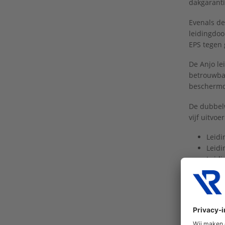
dakgaranti
Evenals de
leidingdoo
EPS tegen 
De Anjo le
betrouwbaa
beschermd
De dubbelw
vijf uitvoe
Leid
Leidi
Leidi
Leidi
Leid
De leiding
zijn eenvo
een al aa