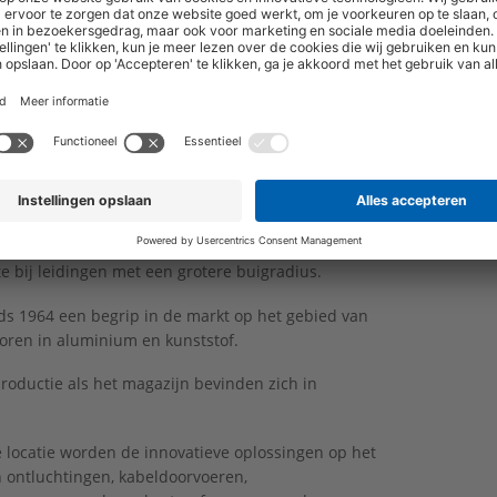
 dankzij hersluitbare kap
t makkelijk open en dicht; praktisch bij werken in
oekomstige wijzigingen. Uitgevoerd in solide UV-
PP.
leidingen? Geen probleem!
doorvoer heeft een uitsparing in de kap voor extra
e bij leidingen met een grotere buigradius.
nds 1964 een begrip in de markt op het gebied van
ren in aluminium en kunststof.
roductie als het magazijn bevinden zich in
 locatie worden de innovatieve oplossingen op het
 ontluchtingen, kabeldoorvoeren,