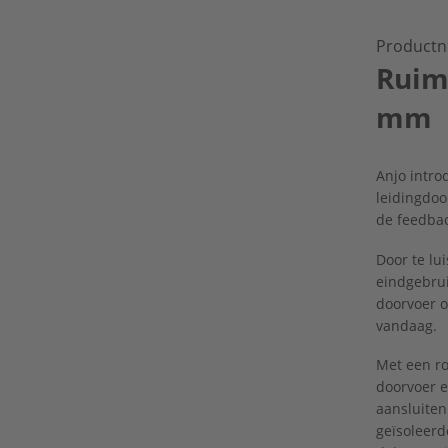
Productn
Ruim
mm
Anjo intro
leidingdoo
de feedbac
Door te lu
eindgebru
doorvoer o
vandaag.
Met een r
doorvoer e
aansluite
geïsoleerd