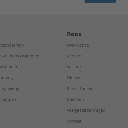
Rensa
tersystemen
Over Rensa
tie- en WTW-systemen
Merken
tsystemen
Vacatures
tioning
Nieuws
ing overig
Rensa Family
chappen
Diensten
Veelgestelde vragen
Contact