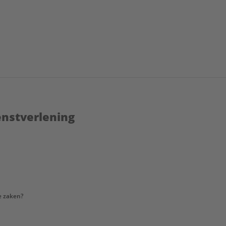
enstverlening
e zaken?