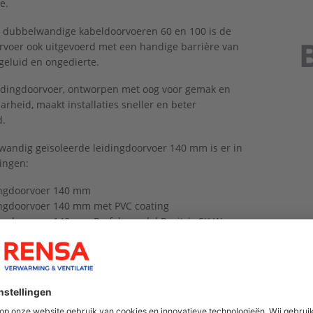
e.
 dubbelwandige kabeldoorvoeren 60 en 100 is de
rvoer ook uitgevoerd met een handige barrière van
geluid en ongedierte.
idingdoorvoer, ontworpen met oog voor gemak en
rheid, maakt installaties sneller en beter
.
andig geïsoleerde leidingdoorvoer 140 mm is er in
ringen:
ingdoorvoer 140 mm
ngdoorvoer 140 mm met PVC coating
ngdoorvoer 140 mm Prefab rondel Resitrix SK W
ngdoorvoer 140 mm Prefab rondel bitumen SBS
ingdoorvoer 140 mm Prefab rondel EPDM USA
doorvoeren met prefab Resitrix SK W dakbedekking
udig en veilig zonder open vuur te verwerken op
nwezige ondergrond.