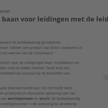
ieuws
 baan voor leidingen met de lei
duceert de dubbelwandig geïsoleerde
rvoer 140mm: een product dat direct voortkomt uit
k en wensen van de installateur!
isteren naar de uitdagingen waar installateurs en
ikers mee te maken hebben, heeft Anjo een
ntwikkeld die aansluit bij de behoeften van
oyale doorvoerruimte van 140 mm biedt deze
en praktische en duurzame oplossing voor het
n van
warmtepompen
en
airco’s
. De dubbelwandig
e leidingdoorvoer is dé oplossing bij verzekerde