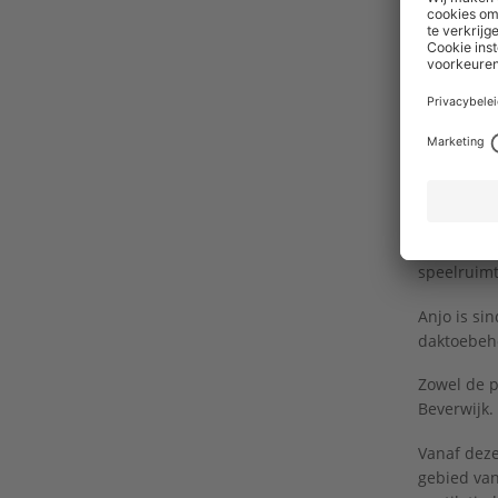
Flexibel
De kap gaa
fases en t
bestendig 
Starre 
De 140 mm 
speelruimt
Anjo is si
daktoebeho
Zowel de p
Beverwijk.
Vanaf deze
gebied van