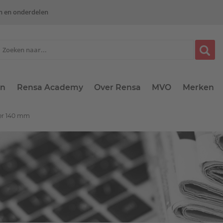
n en onderdelen
en
Rensa Academy
Over Rensa
MVO
Merken
oer 140 mm