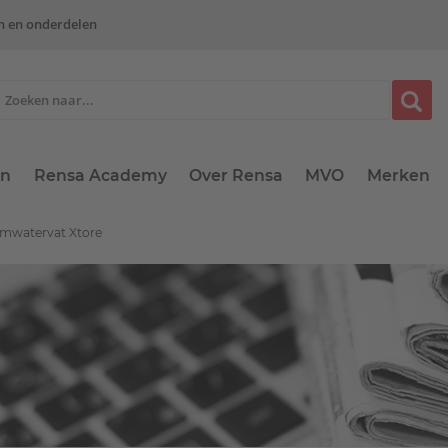
n en onderdelen
en
Rensa Academy
Over Rensa
MVO
Merken
mwatervat Xtore