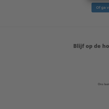
Of ga v
Blijf op de 
Ons laa