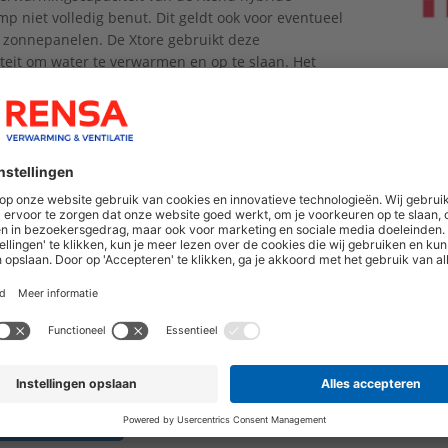
 niet volledig benut. Dit geldt ook voor eventueel
zonnepanelen. De Xtore gebruikt deze
teit om water te verwarmen en op te slaan. Het
vat bevat een verwarmingsspiraal waar warm CV-
heen stroomt. Dit warme CV-water, afkomstig van
pomp, verwarmt het koude tapwater voordat het de
n gaat. De Cv-ketel hoeft daardoor minder vaak bij te
wat zorgt voor significante besparingen op
k, CO2-uitstoot én kosten..
 past altijd
at Xtore heeft een mooi, compact design en is
r in een 40 en 80 liter variant. Bovendien is de
oudig te installeren door de complete levering en
e plaatsingsopties; horizontaal, verticaal, hangend
het 80 liter vat