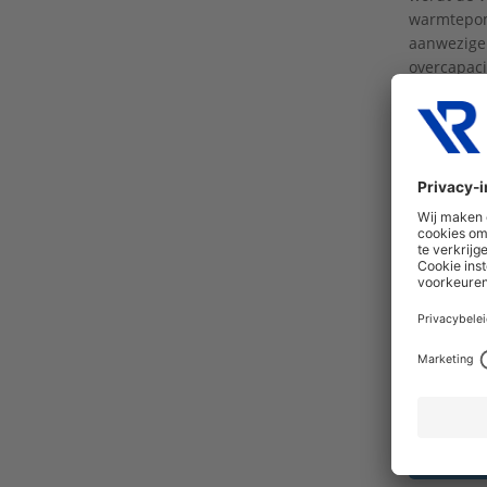
warmtepomp
aanwezige 
overcapaci
warmwater
water door
de warmte
CV-ketel i
springen, 
gasverbrui
De Xtore
Warmwaterv
verkrijgbaa
Xtore eenv
de flexibel
of staand.
Bestel 