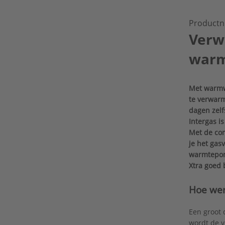
Productn
Verw
warm
Met warmw
te verwarm
dagen zelf
Intergas i
Met de com
je het gas
warmtepom
Xtra goed 
Hoe wer
Een groot 
wordt de v