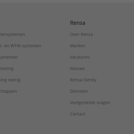
Rensa
tersystemen
Over Rensa
tie- en WTW-systemen
Merken
tsystemen
Vacatures
tioning
Nieuws
ing overig
Rensa Family
chappen
Diensten
Veelgestelde vragen
Contact