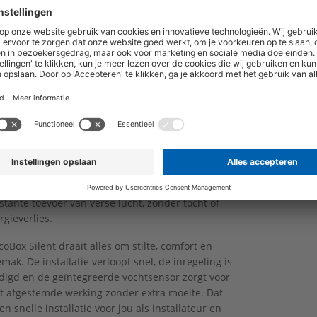
te breiden naar wens
 optionele CO₂ boxsensoren of ruimtesensoren
w je de DucoBox Silent eenvoudig uit tot een
ledig vraaggestuurde oplossing. Zo stem je de
tilatie perfect af op het leefpatroon van de
oners.
cte balans in elk vertrek
nen het Duco Silent System werkt deze unit samen
 natuurlijke toevoerroosters. Het resultaat: een
stante toevoer van verse lucht, zonder tocht of
rgieverlies.
oBox Silent draait alles om stilte, comfort en
ak. De installatie verloopt snel, de inregeling is
igd en de geïntegreerde vochtsensor zorgt voor
t afgestemde werking zonder extra moeite. Dat
n snelle installatie voor jou als installateur en