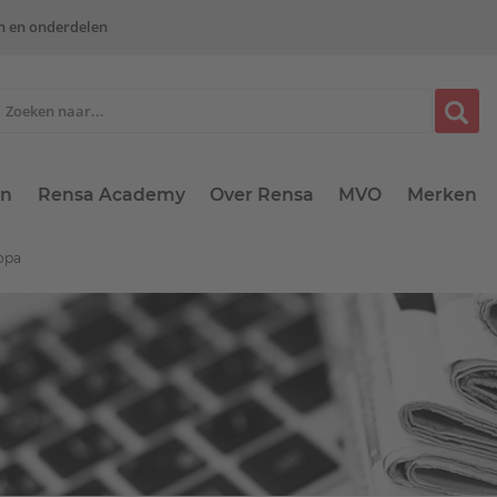
n en onderdelen
en
Rensa Academy
Over Rensa
MVO
Merken
ropa