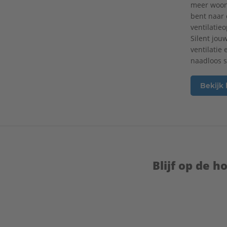
meer woonc
bent naar 
ventilatie
Silent jou
ventilatie
naadloos 
Bekijk
Blijf op de 