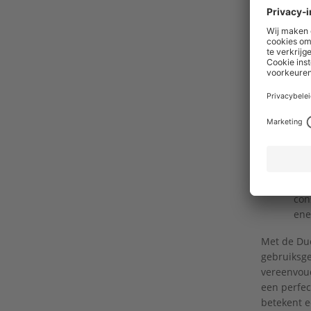
4. Uit 
Met
bou
vol
ven
bew
5. Perfe
Bin
met
con
ene
Met de Duc
gebruiksgem
vereenvoud
een perfec
betekent ee