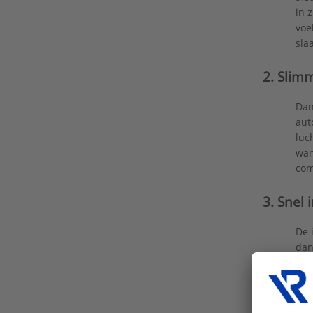
in 
voe
sla
2. Slim
Dan
aut
luc
wan
com
3. Snel 
De 
dan
– g
bet
zek