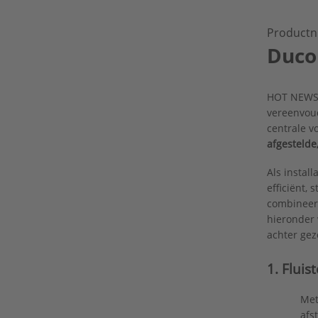
Productn
DucoB
HOT NEWS!
vereenvou
centrale v
afgestelde, 
Als instal
efficiënt, 
combineert
hieronder 
achter gez
1. Fluis
Met
afs