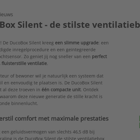
ieuws
ox Silent - de stilste ventilati
 De DucoBox Silent kreeg
een slimme upgrade
: een
digde inregelprocedure en een geïntegreerde
ochtsensor. Zo geniet jij nog sneller van een
perfect
fluisterstille ventilatie
.
lateur of bewoner wil je natuurlijk een systeem dat
stil en eenvoudig te plaatsen is. De DucoBox Silent
 al deze troeven in
één compacte unit
. Ontdek
waarom deze nieuwe generatie de stille kracht is
onde binnenlucht.
terstil comfort met maximale prestaties
 een geluidsvermogen van slechts 46,5 dB bij
traling is de DucoBox Silent de stilste ventilatiebox