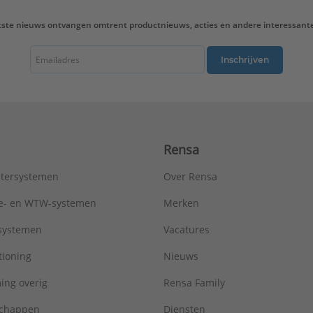
tste nieuws ontvangen omtrent productnieuws, acties en andere interessant
Inschrijven
Rensa
tersystemen
Over Rensa
tie- en WTW-systemen
Merken
tsystemen
Vacatures
tioning
Nieuws
ing overig
Rensa Family
chappen
Diensten