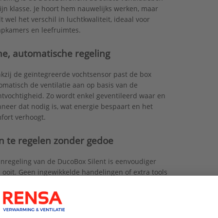
zijn klasse. Je hoort hem nauwelijks werken, maar
lt wel het verschil in luchtkwaliteit, ideaal voor
apkamers en leefruimtes.
me, automatische regeling
kzij de geïntegreerde vochtsensor past de box
omatisch de ventilatie aan op basis van de
htvochtigheid. Zo wordt enkel geventileerd waar en
neer dat nodig is, wat energie bespaart en het
fort verhoogt.
in te regelen zonder gedoe
inregeling van de DucoBox Silent is eenvoudiger
 ooit. Geen ingewikkelde handelingen of extra tools
ewoon snel, intuïtief en betrouwbaar afregelen. Dat
ekent tijdswinst voor jou als installateur en
erheid voor de gebruiker.