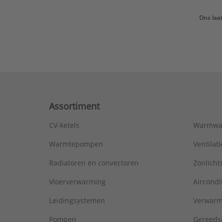
Ons laa
Assortiment
CV-ketels
Warmwa
Warmtepompen
Ventila
Radiatoren en convectoren
Zonlich
Vloerverwarming
Aircondi
Leidingsystemen
Verwarm
Pompen
Gereeds