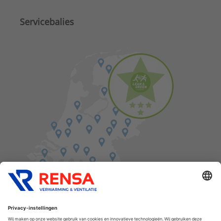
Servicebalies
Vind een balie in de buurt