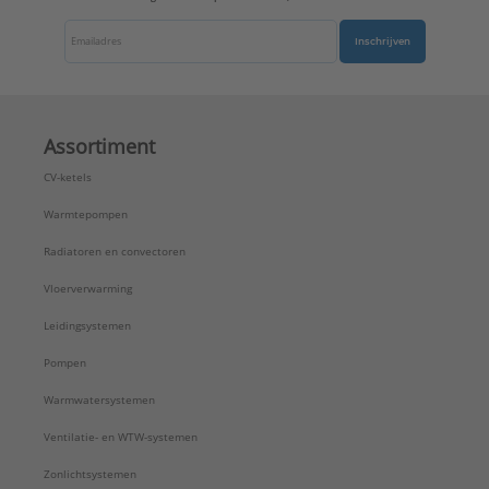
Inschrijven
Assortiment
CV-ketels
Warmtepompen
Radiatoren en convectoren
Vloerverwarming
Leidingsystemen
Pompen
Warmwatersystemen
Ventilatie- en WTW-systemen
Zonlichtsystemen