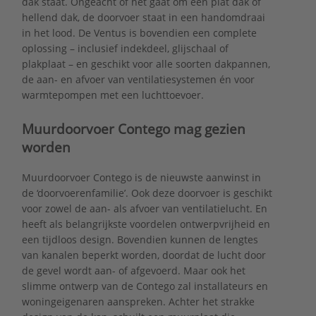
dak staat. Ongeacht of het gaat om een plat dak of
hellend dak, de doorvoer staat in een handomdraai
in het lood. De Ventus is bovendien een complete
oplossing – inclusief indekdeel, glijschaal of
plakplaat – en geschikt voor alle soorten dakpannen,
de aan- en afvoer van ventilatiesystemen én voor
warmtepompen met een luchttoevoer.
Muurdoorvoer Contego mag gezien
worden
Muurdoorvoer Contego is de nieuwste aanwinst in
de ‘doorvoerenfamilie’. Ook deze doorvoer is geschikt
voor zowel de aan- als afvoer van ventilatielucht. En
heeft als belangrijkste voordelen ontwerpvrijheid en
een tijdloos design. Bovendien kunnen de lengtes
van kanalen beperkt worden, doordat de lucht door
de gevel wordt aan- of afgevoerd. Maar ook het
slimme ontwerp van de Contego zal installateurs en
woningeigenaren aanspreken. Achter het strakke