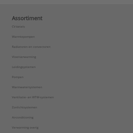
Assortiment
CV-ketels
Warmtepompen
Radiatoren en convectoren
Vloerverwarming
Leidingsystemen
Pompen
Warmwatersystemen
Ventilatie- en WTW-systemen
Zonlichtsystemen
Airconditioning
Verwarming overig