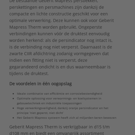
De bestaande Geberit Mapress persbekken,
perskettingen en persmachines zijn dankzij de
compacte en lichte constructie geschikt voor een
optimale verwerking. Deze kunnen ook voor Geberit
Mapress Therm worden gebruikt. Ongeperste
verbindingen kunnen vóór de druktest eenvoudig
worden herkend: als de persindicator nog intact is,
is de verbinding nog niet verperst. Daarnaast is de
zwarte CIIR afdichtring zodanig vormgegeven dat
indien een fitting niet is verperst, deze
gegarandeerd ondicht is en dus waarneembaar is
tijdens de druktest.
De voordelen in één oogopslag
Ideale combinatie van efficiëntie en corrosiebestendigheid
Optimale oplossing voor verwarmings- en koelsystemen in
gebouwtechniek en industriële toepassingen
Hoge verwerkingsveiligheid, dankzij oranje persindicator en het
principe ‘niet geperst, niet dicht’
Het Geberit Mapress systeem heeft zich al miljarden keren bewezen
Geberit Mapress Therm is verkrijgbaar in d15 t/m
d108 mm en biedt een omvangrijk assortiment