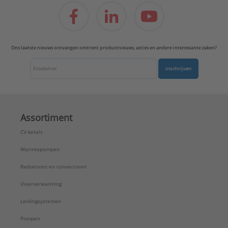
Ons laatste nieuws ontvangen omtrent productnieuws, acties en andere interessante zaken?
Inschrijven
Assortiment
CV-ketels
Warmtepompen
Radiatoren en convectoren
Vloerverwarming
Leidingsystemen
Pompen