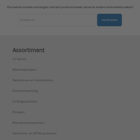
Ons laatste nieuws ontvangen omtrent productnieuws, acties en andere interessante zaken?
Inschrijven
Assortiment
CV-ketels
Warmtepompen
Radiatoren en convectoren
Vloerverwarming
Leidingsystemen
Pompen
Warmwatersystemen
Ventilatie- en WTW-systemen