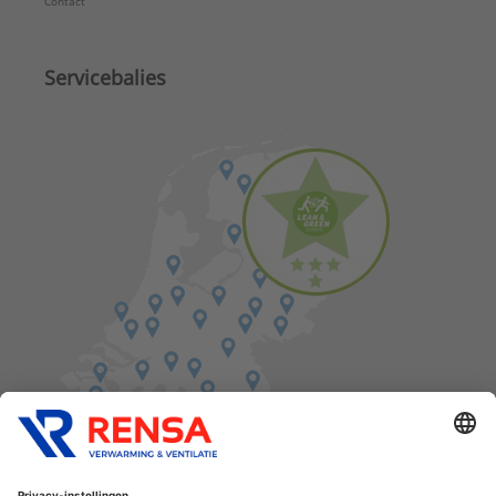
Contact
Servicebalies
Vind een balie in de buurt