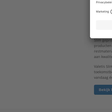
Doordat hi
ontstaat m
esthetiek o
Duurza
Net als de
Slim gepro
producten 
restmateri
aan kwalit
Valetis Sl
toekomstbe
vandaag é
Bekijk