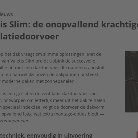
ieuws
is Slim: de onopvallend krachtig
ilatiedoorvoer
op het dak vraagt om slimme oplossingen. Met de
e van Valetis Slim breidt Ubbink de succesvolle
milie uit met een dakdoorvoer die naadloos aansluit
ijn en nauwelijks boven de dakpannen uitsteekt —
or moderne daken met zonnepanelen.
im is een geïsoleerde ventilatie-dakdoorvoer voor
r, ontworpen om letterlijk meer uit het dak te halen.
n speciaal indekdeel volgt de doorvoer de dakvorm
hij opvallend laag, wat extra montage-opties biedt —
 zonnepanelen
.
techniek, eenvoudig in uitvoering