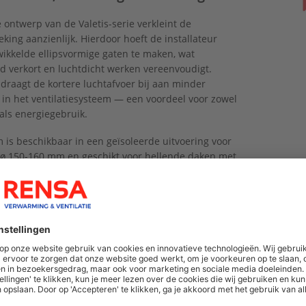
 ontwerp van de Valetis-serie verkleint de
king aanzienlijk. Hierdoor hoeft de installateur
ikkelde ellipsvormige gaten te maken, wat
d verkort en luchtdicht werken vereenvoudigt.
draagt de kortere luchtafvoer bij aan minder
in het ventilatiesysteem — een voordeel voor zowel
 als energiegebruik.
im is beschikbaar in een geïsoleerde uitvoering voor
ø 150-160 mm en geschikt voor hellende daken met
en hellingen van 35° tot 67°.
en met het dak in gedachten
ken liggen vol met voorzieningen: van
kanalen tot rookgasafvoeren en vooral zonne-
stallaties. Dat maakt het plannen van doorvoeren
plexer. Valetis Slim speelt hier slim op in door
t gebruik te maken van de beschikbare ruimte.