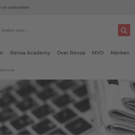
n en onderdelen
en
Rensa Academy
Over Rensa
MVO
Merken
edoorvoer