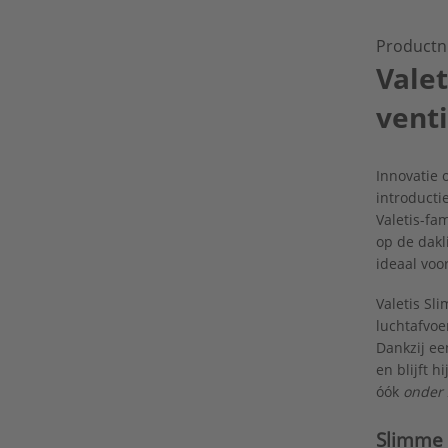
Productn
Valet
vent
Innovatie 
introducti
Valetis-fa
op de dakl
ideaal vo
Valetis Sl
luchtafvoe
Dankzij ee
en blijft 
óók
onder
Slimme 