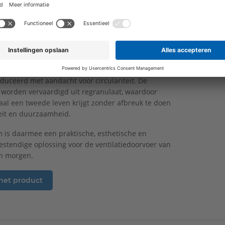
j nauwelijks zichtbaar boven het dak uitsteekt,
eer vrijheid in plaatsing zonder concessies aan
f functionaliteit.
me keuze
 rest van de Ventus-Valetis-serie wordt ook Valetis
duceerd met aandacht voor circulariteit. De
worden vervaardigd uit regranulaat, waardoor
aal een tweede leven krijgt zonder afbreuk te doen
eit en duurzaamheid.
im is daarmee een praktische, esthetische en
stendige oplossing voor de ventilatiedoorvoer van
n morgen.
 het product