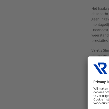
Het haakse
dakdoorbre
geen ingew
montagetij
Daarnaast 
weerstand 
prestaties
Valetis Sl
diameters 
dakpannen 
Ontworp
Moderne da
ventilatie
energie-in
steeds com
intelligen