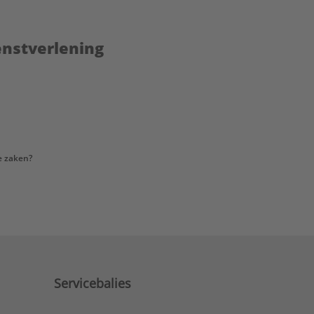
enstverlening
e zaken?
Servicebalies