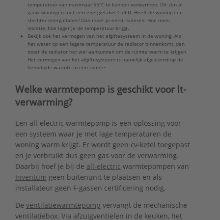
temperatuur van maximaal 55°C te kunnen verwarmen. Dit zijn al
gauw woningen met een energielabel C of D. Heeft de woning een
slechter energielabel? Dan moet je eerst isoleren. Hoe meer
isolatie, hoe lager je de temperatuur krijgt.
Bekijk ook het vermogen van het afgiftesysteem in de woning. Als
het water op een lagere temperatuur de radiator binnenkomt, dan
moet de radiator het wel aankunnen om de ruimte warm te krijgen.
Het vermogen van het afgiftesysteem is namelijk afgestemd op de
benodigde warmte in een ruimte.
Welke warmtepomp is geschikt voor lt-
verwarming?
Een all-electric warmtepomp is een oplossing voor
een systeem waar je met lage temperaturen de
woning warm krijgt. Er wordt geen cv-ketel toegepast
en je verbruikt dus geen gas voor de verwarming.
Daarbij hoef je bij de
all-electric
warmtepompen van
Inventum
geen buitenunit te plaatsen en als
installateur geen F-gassen certificering nodig.
De
ventilatiewarmtepomp
vervangt de mechanische
ventilatiebox. Via afzuigventielen in de keuken, het