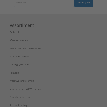
Inschrijven
Assortiment
CV-ketels
Warmtepompen
Radiatoren en convectoren
Vloerverwarming
Leidingsystemen
Pompen
Warmwatersystemen
Ventilatie- en WTW-systemen
Zonlichtsystemen
Airconditioning