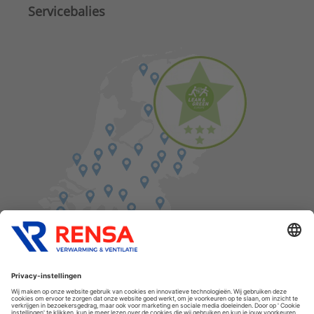
Servicebalies
Vind een balie in de buurt