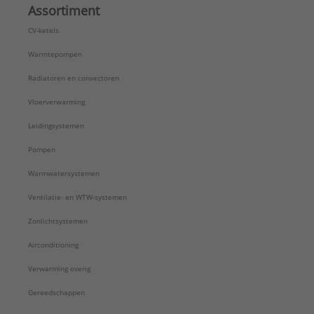
Assortiment
CV-ketels
Warmtepompen
Radiatoren en convectoren
Vloerverwarming
Leidingsystemen
Pompen
Warmwatersystemen
Ventilatie- en WTW-systemen
Zonlichtsystemen
Airconditioning
Verwarming overig
Gereedschappen