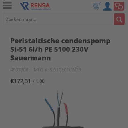
Peristaltische condenspomp
Si-51 6l/h PE 5100 230V
Sauermann
4907308
MFG #: SI51CE01UN23
€172,31
/ 1.00