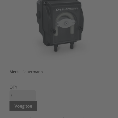
Merk:
Sauermann
QTY
Voeg toe