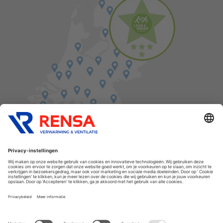
Vind een balie in de buurt
Cookies
Privacyverklaring
Algemene voorwaarden
Disclaimer