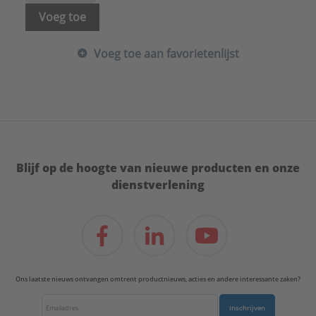
Interface signaal 0-20 mA / 4-20 mA:
Nee
Voeg toe
Interface signaal PT100 / PT1000 / PTC:
Nee
Isolatieklasse volgens IEC:
H
Voeg toe aan favorietenlijst
Kabellengte:
1,5 m
Kwaliteitsklasse appendages:
Overig
Kwaliteitsklasse leidingwerk unit:
Overig
Kwaliteitsklasse materiaal waaier:
PP-GF
Kwaliteitsklasse pomphuis:
RVS 304 (1.4308)
Kwaliteitsklasse reservoir:
Overig
Lengte:
160 mm
Blijf op de hoogte van nieuwe producten en onze
Materiaal appendages:
Overig
dienstverlening
Materiaal leidingwerk toestel:
Overig
Materiaal pomphuis:
Roestvaststaal (RVS)
Materiaal reservoir:
Overig
Materiaal waaier / pompwiel:
Polypropyleen (PP)
Max. debiet:
1,7 m³/h
Max. opvoerhoogte:
9 m
Ons laatste nieuws ontvangen omtrent productnieuws, acties en andere interessante zaken?
Max. werkdruk:
10 bar
Mediumtemperatuur (continu):
2 - 95 °C
Inschrijven