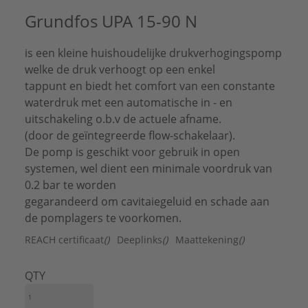
Aansluitstandaard uitlaatzijde:
ISO 228-1
Grundfos UPA 15-90 N
Aantal fasen:
1
Aantal pompen:
1
is een kleine huishoudelijke drukverhogingspomp
Beschermingsgraad kast (IP):
IPX2D
welke de druk verhoogt op een enkel
Beschermingsgraad pomp (IP):
IPX2D
Bluetooth-netwerk standaard:
Nee
tappunt en biedt het comfort van een constante
Breedte:
104 mm
waterdruk met een automatische in - en
Communicatie:
Geen
uitschakeling o.b.v de actuele afname.
Druktrap flens aansluiting inlaatzijde:
PN 10
(door de geïntegreerde flow-schakelaar).
Druktrap flens aansluiting uitlaatzijde:
PN 10
De pomp is geschikt voor gebruik in open
Elektrische aansluiting:
Aansluitsnoer met stekker
systemen, wel dient een minimale voordruk van
Flensvorm:
Overig
0.2 bar te worden
Frequentie:
50 Hz
gegarandeerd om cavitaiegeluid en schade aan
Geschikt voor beregening/bevloeiing:
Nee
de pomplagers te voorkomen.
Geschikt voor hemelwater:
Nee
REACH certificaat
()
Deeplinks
()
Maattekening
()
Geschikt voor tapwater:
Ja
Hoogte:
126 mm
Interface pulsbreedtemodulatie (PWM):
Nee
QTY
Interface pulsteller:
Nee
Interface signaal 0-10 V / 2-10 V:
Nee