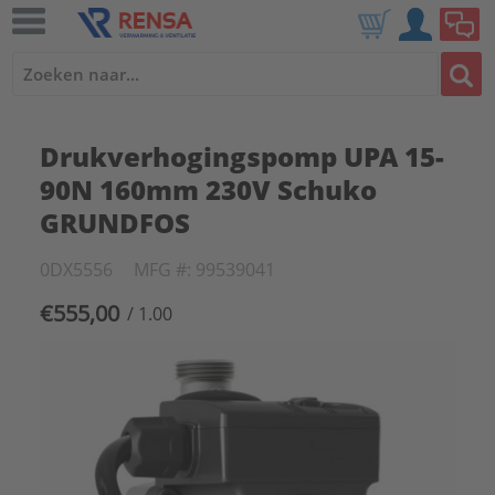
Drukverhogingspomp UPA 15-
90N 160mm 230V Schuko
GRUNDFOS
0DX5556
MFG #: 99539041
€555,00
/ 1.00