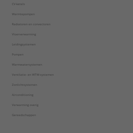
CV-ketels
Warmtepompen
Radiatoren en convectoren
Vloerverwarming
Leidingsystemen
Pompen
Warmwatersystemen
Ventilatie- en WTW-systemen
Zonlichtsystemen
Airconditioning
Verwarming overig
Gereedschappen