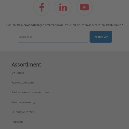
Opstelling:
Verticaal
RAL-nummer:
9016
Standaard kleur:
Ja
Stralingsbuis:
Horizontaal
Ons laatste nieuws ontvangen omtrent productnieuws, acties en andere interessante zaken?
Uitvoering radiator:
Recht
Vorm stralingsbuis:
Rond
Inschrijven
Warmteafgifte EN 442 20°C - 75/65:
306 W
Waterinhoud:
4 l
Zwenkbaar:
Nee
Type:
Lisa recht compact
Assortiment
Serie:
CV
CV-ketels
Warmtepompen
Radiatoren en convectoren
Vloerverwarming
Leidingsystemen
Pompen