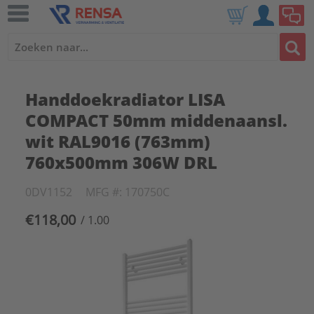
Handdoekradiator LISA
COMPACT 50mm middenaansl.
wit RAL9016 (763mm)
760x500mm 306W DRL
0DV1152
MFG #: 170750C
€118,00
/ 1.00