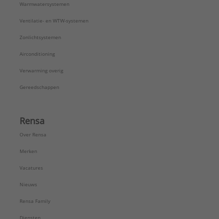
Warmwatersystemen
Ventilatie- en WTW-systemen
Zonlichtsystemen
Airconditioning
Verwarming overig
Gereedschappen
Rensa
Over Rensa
Merken
Vacatures
Nieuws
Rensa Family
Diensten