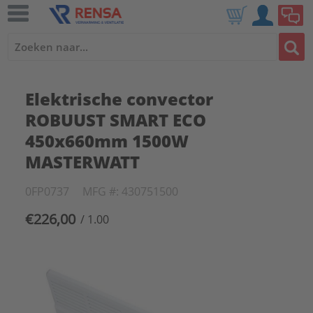
Elektrische convector
ROBUUST SMART ECO
450x660mm 1500W
MASTERWATT
0FP0737
MFG #: 430751500
€226,00
/ 1.00