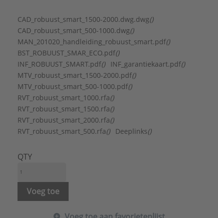
Compatible met Amazon Alexa:
Nee
Compatible met Apple HomeKit:
Nee
CAD_robuust_smart_1500-2000.dwg.dwg
()
Compatible met Google Assistant:
Nee
CAD_robuust_smart_500-1000.dwg
()
Diepte:
100 mm
MAN_201020_handleiding_robuust_smart.pdf
()
Digitale indicatie:
Ja
BST_ROBUUST_SMAR_ECO.pdf
()
Elektrische aansluiting:
Aansluitsnoer met stekker
INF_ROBUUST_SMART.pdf
()
INF_garantiekaart.pdf
()
Frequentie voedingsspanning:
50 - 50 Hz
MTV_robuust_smart_1500-2000.pdf
()
Geschikt voor busaansluiting:
Nee
MTV_robuust_smart_500-1000.pdf
()
Geschikt voor draadloze afstandsbediening:
Nee
RVT_robuust_smart_1000.rfa
()
Gewicht:
4,4 kg
RVT_robuust_smart_1500.rfa
()
Hoogte:
450 mm
RVT_robuust_smart_2000.rfa
()
Kleur:
Wit
RVT_robuust_smart_500.rfa
()
Deeplinks
()
Lengte aansluitsnoer:
1,5 m
Luchtuitblaas:
Voorzijde
QTY
Materiaal front:
Staal
Materiaal verwarmingselement:
Aluminium
Met aanwezigheidsmelder:
Nee
Voeg toe
Met afstandsbediening:
Nee
Met IFTTT ondersteuning:
Nee
Voeg toe aan favorietenlijst