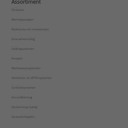
Assortiment
CV-ketels
Warmtepompen
Radiatoren en convectoren
Vloerverwarming
Leidingsystemen
Pompen
Warmwatersystemen
Ventilatie- en WTW-systemen
Zonlichtsystemen
Airconditioning
Verwarming overig
Gereedschappen