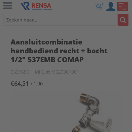
Aansluitcombinatie
handbediend recht + bocht
1/2" 537EMB COMAP
0537686
MFG #: M620001001
€64,51
/ 1.00