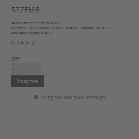
Onderblok afsluitbaar:
Ja
537EMB
Onderblok instelbaar:
Ja
Thermostatisch voorbereid:
Ja
Met zelfdichtende staartstukken
Type radiatorafsluiter:
Handbediend
Samenstelling: handbediende kraan 408ECB + onderblok ref. 915E +
Uitvoering radiatorafsluiter:
Recht met bocht
aansluitkoppeling 835-DN15
Voorinstelling:
Met slagbegrenzer
Deeplinks
()
Type:
Manuels sets
Serie:
Distributors
QTY
Voeg toe
Voeg toe aan favorietenlijst