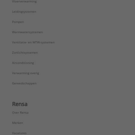
Vloerverwarming
Leidingsystemen
Pompen
Warmwatersystemen
Ventilatie- en WTW-systemen
Zonlichtsystemen
Airconditioning
Verwarming overig
Gereedschappen
Rensa
Over Rensa
Merken
Vacatures