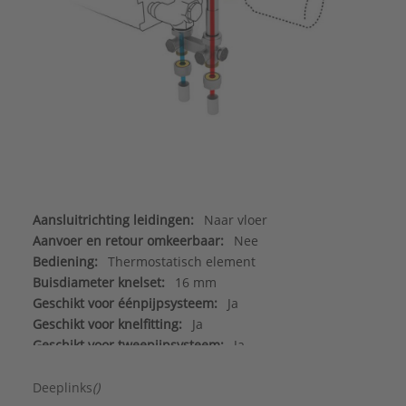
Aansluitrichting leidingen:
Naar vloer
Aanvoer en retour omkeerbaar:
Nee
Bediening:
Thermostatisch element
Buisdiameter knelset:
16 mm
Geschikt voor éénpijpsysteem:
Ja
Geschikt voor knelfitting:
Ja
Geschikt voor tweepijpsysteem:
Ja
Geschikt voor vul/aftapkraan:
Nee
Hartafstand leidingaansluitingen:
50 mm
Deeplinks
()