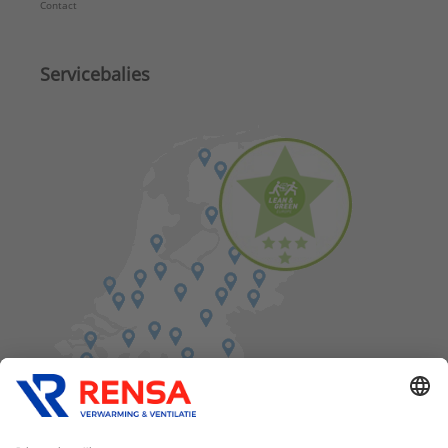
Contact
Servicebalies
Vind een balie in de buurt