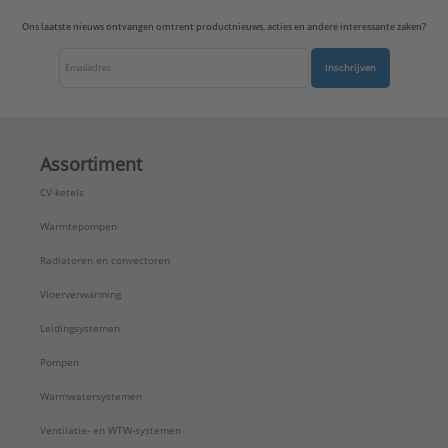
Ons laatste nieuws ontvangen omtrent productnieuws, acties en andere interessante zaken?
Inschrijven
Assortiment
CV-ketels
Warmtepompen
Radiatoren en convectoren
Vloerverwarming
Leidingsystemen
Pompen
Warmwatersystemen
Ventilatie- en WTW-systemen