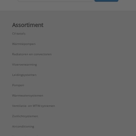
Assortiment
CV-ketels
Warmtepompen
Radiatoren en convectoren
Vloerverwarming
Leidingsystemen
Pompen
Warmwatersystemen
Ventilatie- en WTW-systemen
Zonlichtsystemen
Airconditioning