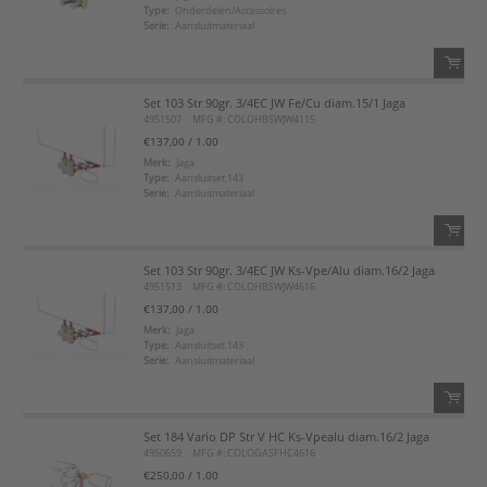
Type:
Onderdelen/Accessoires
Serie:
Aansluitmateriaal
Voeg toe aan favorietenlijst
Set 103 Str 90gr. 3/4EC JW Fe/Cu diam.15/1 Jaga
QTY:
4951507
MFG #: COLOHBSWJW4115
€137,00
/ 1.00
Voeg toe
Merk:
Jaga
Type:
Aansluitset 143
Serie:
Aansluitmateriaal
Voeg toe aan favorietenlijst
Set 103 Str 90gr. 3/4EC JW Ks-Vpe/Alu diam.16/2 Jaga
QTY:
4951513
MFG #: COLOHBSWJW4616
€137,00
/ 1.00
Voeg toe
Merk:
Jaga
Type:
Aansluitset 143
Serie:
Aansluitmateriaal
Voeg toe aan favorietenlijst
Set 184 Vario DP Str V HC Ks-Vpealu diam.16/2 Jaga
QTY:
4950659
MFG #: COLOGASFHC4616
€250,00
/ 1.00