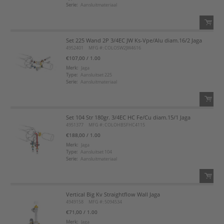
Serie:
Aansluitmateriaal
Voeg toe aan favorietenlijst
Set 225 Wand 2P 3/4EC JW Ks-Vpe/Alu diam.16/2 Jaga
QTY:
4952401
MFG #: COLOSW2JW4616
€107,00
/ 1.00
Voeg toe
Merk:
Jaga
Type:
Aansluitset 225
Serie:
Aansluitmateriaal
Voeg toe aan favorietenlijst
Set 104 Str 180gr. 3/4EC HC Fe/Cu diam.15/1 Jaga
QTY:
4951377
MFG #: COLOHBSFHC4115
€188,00
/ 1.00
Voeg toe
Merk:
Jaga
Type:
Aansluitset 104
Serie:
Aansluitmateriaal
Voeg toe aan favorietenlijst
Vertical Big Kv Straightflow Wall Jaga
QTY:
4949158
MFG #: 5094534
€71,00
/ 1.00
Voeg toe
Merk:
Jaga