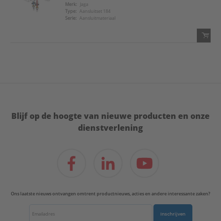
Voeg toe
Merk:
Jaga
Type:
Aansluitset 184
Serie:
Aansluitmateriaal
Voeg toe aan favorietenlijst
QTY:
Voeg toe
Voeg toe aan favorietenlijst
Blijf op de hoogte van nieuwe producten en onze
dienstverlening
Ons laatste nieuws ontvangen omtrent productnieuws, acties en andere interessante zaken?
Inschrijven