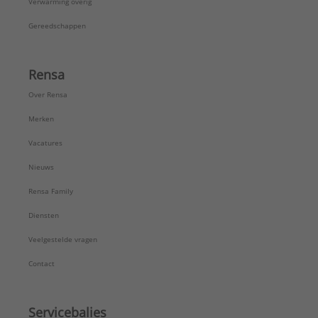
Verwarming overig
Gereedschappen
Rensa
Over Rensa
Merken
Vacatures
Nieuws
Rensa Family
Diensten
Veelgestelde vragen
Contact
Servicebalies