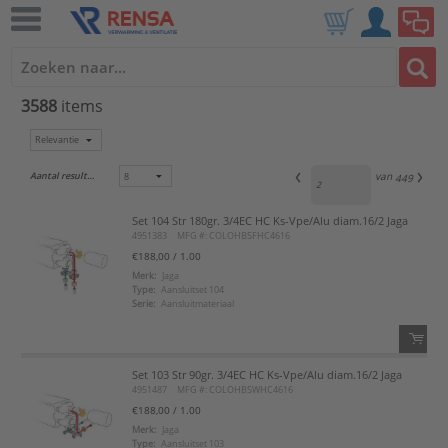
3588
items
Aantal resultaten:
van
449
Set 104 Str 180gr. 3/4EC HC Ks-Vpe/Alu diam.16/2 Jaga
4951383
MFG #: COLOHBSFHC4616
€188,00
/ 1.00
Merk:
Jaga
Type:
Aansluitset 104
Serie:
Aansluitmateriaal
Set 103 Str 90gr. 3/4EC HC Ks-Vpe/Alu diam.16/2 Jaga
QTY:
4951487
MFG #: COLOHBSWHC4616
€188,00
/ 1.00
Voeg toe
Merk:
Jaga
Type:
Aansluitset 103