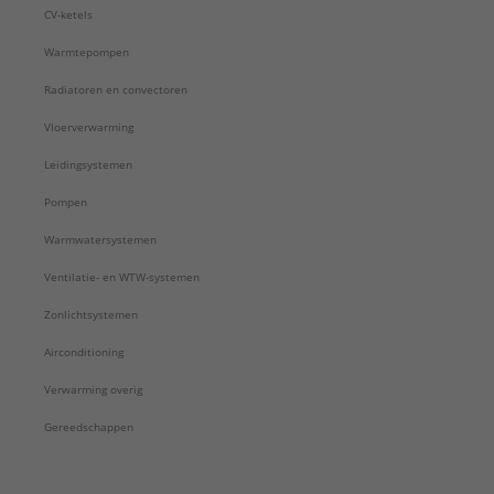
CV-ketels
Warmtepompen
Radiatoren en convectoren
Vloerverwarming
Leidingsystemen
Pompen
Warmwatersystemen
Ventilatie- en WTW-systemen
Zonlichtsystemen
Airconditioning
Verwarming overig
Gereedschappen