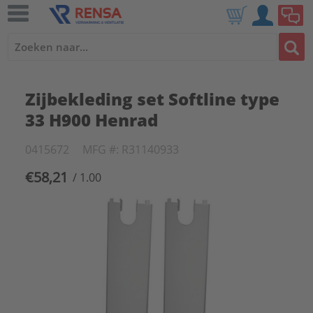
Zijbekleding set Softline type
33 H900 Henrad
0415672
MFG #: R31140933
€58,21
/ 1.00