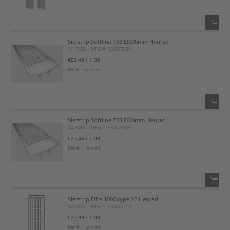
Voeg toe aan favorietenlijst
Sierstrip Softline T33 l2000mm Henrad
QTY:
0415482
MFG #: R30073320
€52,40
/ 1.00
Voeg toe
Merk:
Henrad
Voeg toe aan favorietenlijst
Sierstrip Softline T33 l600mm Henrad
QTY:
0415468
MFG #: R30073306
€27,46
/ 1.00
Voeg toe
Merk:
Henrad
Voeg toe aan favorietenlijst
Sierstrip Elite 1000 type 22 Henrad
QTY:
0415126
MFG #: R30012210
€27,99
/ 1.00
Voeg toe
Merk:
Henrad