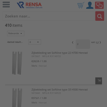
410
items
Aantal resultaten:
van
52
Zijbekleding set Softline type 22 H700 Henrad
0415667
MFG #: R31140722
€28,59
/ 1.00
Merk:
Henrad
Zijbekleding set Softline type 33 H500 Henrad
QTY:
0415660
MFG #: R31140533
€37,61
/ 1.00
Voeg toe
Merk:
Henrad