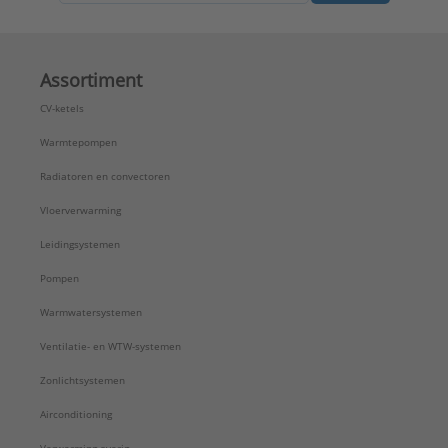
Assortiment
CV-ketels
Warmtepompen
Radiatoren en convectoren
Vloerverwarming
Leidingsystemen
Pompen
Warmwatersystemen
Ventilatie- en WTW-systemen
Zonlichtsystemen
Airconditioning