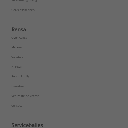
Verwarming overig
Gereedschappen
Rensa
Over Rensa
Merken
Vacatures
Nieuws
Rensa Family
Diensten
Veelgestelde vragen
Contact
Servicebalies