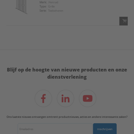
Voeg toe
Merk:
Henrad
Type:
Grille
Serie:
Toebehoren
Voeg toe aan favorietenlijst
QTY:
Voeg toe
Voeg toe aan favorietenlijst
Blijf op de hoogte van nieuwe producten en onze
dienstverlening
Ons laatste nieuws ontvangen omtrent productnieuws, acties en andere interessante zaken?
Inschrijven