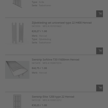
Type:
Grille
Serie:
Toebehoren
Voeg toe aan favorietenlijst
Zijbekleding set universeel type 22 H400 Henrad
QTY:
0415555
MFG #: R31010422
€20,27
/ 1.00
Voeg toe
Merk:
Henrad
Type:
Zijbekleding
Serie:
Toebehoren
Voeg toe aan favorietenlijst
Sierstrip Softline T33 l1600mm Henrad
QTY:
0415478
MFG #: R30073316
€42,75
/ 1.00
Voeg toe
Merk:
Henrad
Voeg toe aan favorietenlijst
Sierstrip Elite 1200 type 22 Henrad
QTY:
0415128
MFG #: R30012212
€30,25
/ 1.00