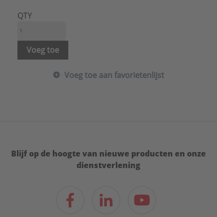
Model:
Recht
RAL-nummer:
9016
QTY
Regelelement:
Vloeistofgevuld
Vandaalbestendig:
Nee
Vorstbeveiligd:
Ja
Voeg toe
Type:
DX-serie
Serie:
Radiatorthermostaatknop
Voeg toe aan favorietenlijst
Blijf op de hoogte van nieuwe producten en onze
dienstverlening