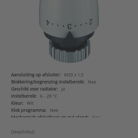
Aansluiting op afsluiter:
M30 x 1,5
Blokkering/begrenzing instelbereik:
Nee
Geschikt voor radiator:
Ja
Instelbereik:
6 - 28 °C
Kleur:
Wit
Klok programma:
Nee
Mechanisch afsluitbaar op nul-stand:
Nee
Merk:
IMI Heimeier
Met diefstalbeveiliging:
Nee
Deeplinks
()