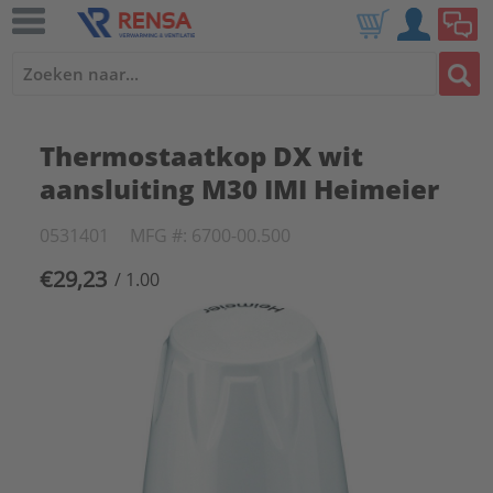
Thermostaatkop DX wit
aansluiting M30 IMI Heimeier
0531401
MFG #: 6700-00.500
€29,23
/ 1.00