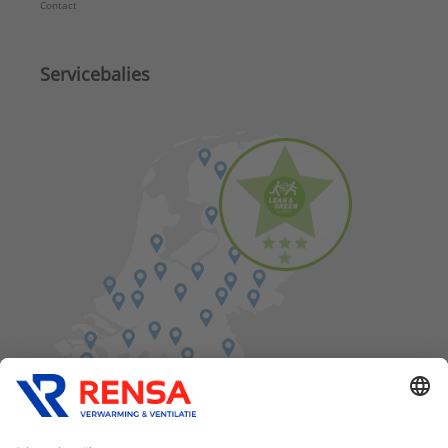
Contact
Servicebalies
Vind een balie in de buurt