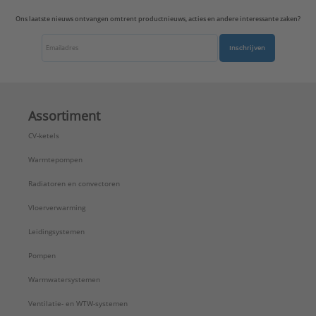
Ons laatste nieuws ontvangen omtrent productnieuws, acties en andere interessante zaken?
Inschrijven
Assortiment
CV-ketels
Warmtepompen
Radiatoren en convectoren
Vloerverwarming
Leidingsystemen
Pompen
Warmwatersystemen
Ventilatie- en WTW-systemen