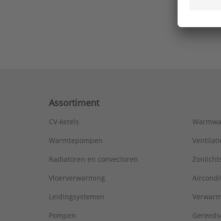
Ons laa
Assortiment
CV-ketels
Warmwa
Warmtepompen
Ventila
Radiatoren en convectoren
Zonlich
Vloerverwarming
Aircondi
Leidingsystemen
Verwarm
Pompen
Gereeds