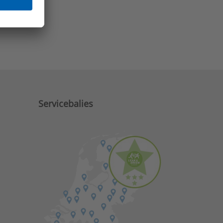
e zaken?
Servicebalies