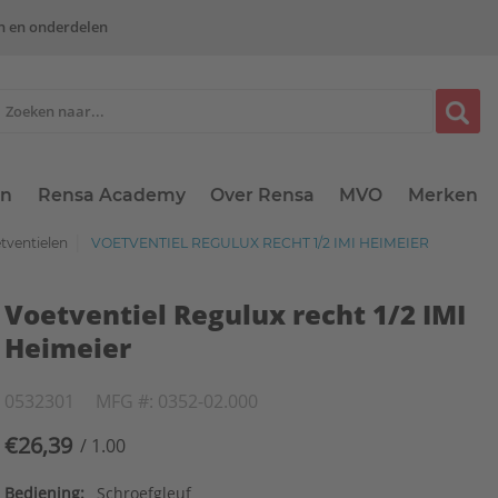
n en onderdelen
en
Rensa Academy
Over Rensa
MVO
Merken
tventielen
VOETVENTIEL REGULUX RECHT 1/2 IMI HEIMEIER
Voetventiel Regulux recht 1/2 IMI
Heimeier
0532301
MFG #: 0352-02.000
€26,39
/ 1.00
Bediening:
Schroefgleuf