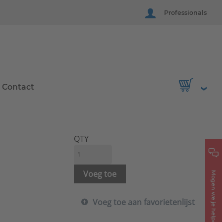
Professionals
Contact
QTY
Voeg toe
Mogen we je helpen?
Voeg toe aan favorietenlijst