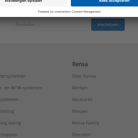
tste nieuws ontvangen omtrent productnieuws, acties en andere interessant
Inschrijven
Rensa
tersystemen
Over Rensa
tie- en WTW-systemen
Merken
tsystemen
Vacatures
tioning
Nieuws
ing overig
Rensa Family
chappen
Diensten