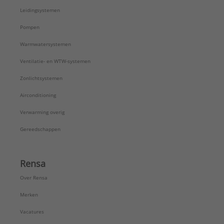
Leidingsystemen
Pompen
Warmwatersystemen
Ventilatie- en WTW-systemen
Zonlichtsystemen
Airconditioning
Verwarming overig
Gereedschappen
Rensa
Over Rensa
Merken
Vacatures