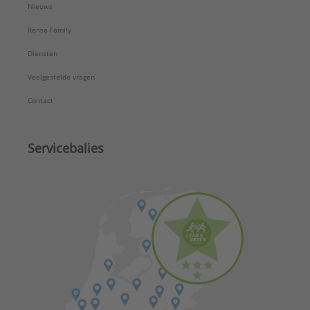
Nieuws
Rensa Family
Diensten
Veelgestelde vragen
Contact
Servicebalies