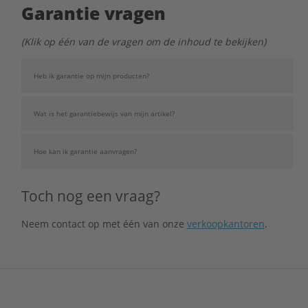
Garantie vragen
(Klik op één van de vragen om de inhoud te bekijken)
Heb ik garantie op mijn producten?
Je hebt standaard 2 jaar fabrieksgarantie op nieuwe
Wat is het garantiebewijs van mijn artikel?
artikelen.
Je factuur is ook meteen je garantiebewijs. Je
Hoe kan ik garantie aanvragen?
facturen worden bewaard in “Mijn account” in het
factuuroverzicht.
Wanneer je artikelen voor garantie naar ons retour
Toch nog een vraag?
wilt sturen, kun je dit het beste online doen. Zoek het
artikel in de webshop en vraag vul de
Neem contact op met één van onze
verkoopkantoren
.
garantieaanvraag in via het detailoverzicht van het
product.
Via dit online formulier vragen wij alle informatie aan
te leveren die de fabrikant bij een garantieaanvraag
wil ontvangen.