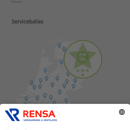
Contact
Servicebalies
Vind een balie in de buurt