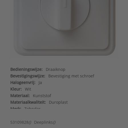
Bedieningswijze:
Draaiknop
Bevestigingswijze:
Bevestiging met schroef
Halogeenvrij:
Ja
Kleur:
Wit
Materiaal:
Kunststof
Materiaalkwaliteit:
Duroplast
Merk:
Zehnder
Min. diepte van de inbouwdoos:
31,7 mm
Montagewijze:
Inbouw (stucwerk)
53109828
()
Deeplinks
()