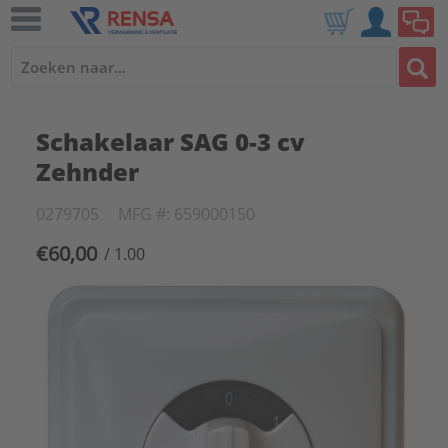
Schakelaar SAG 0-3 cv
Zehnder
0279705
MFG #: 659000150
€60,00
/ 1.00