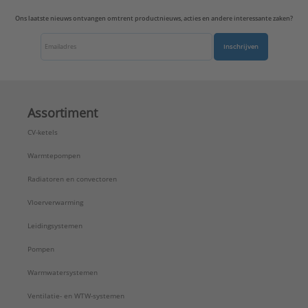
Ons laatste nieuws ontvangen omtrent productnieuws, acties en andere interessante zaken?
Inschrijven
Assortiment
CV-ketels
Warmtepompen
Radiatoren en convectoren
Vloerverwarming
Leidingsystemen
Pompen
Warmwatersystemen
Ventilatie- en WTW-systemen