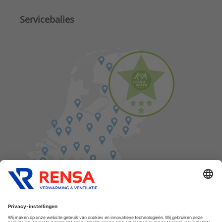
Servicebalies
Vind een balie in de buurt