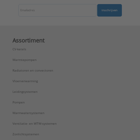
Inschrijven
Assortiment
CV-ketels
Warmtepompen
Radiatoren en convectoren
Vloerverwarming
Leidingsystemen
Pompen
Warmwatersystemen
Ventilatie- en WTW-systemen
Zonlichtsystemen