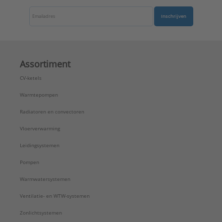
Inschrijven
Assortiment
CV-ketels
Warmtepompen
Radiatoren en convectoren
Vloerverwarming
Leidingsystemen
Pompen
Warmwatersystemen
Ventilatie- en WTW-systemen
Zonlichtsystemen