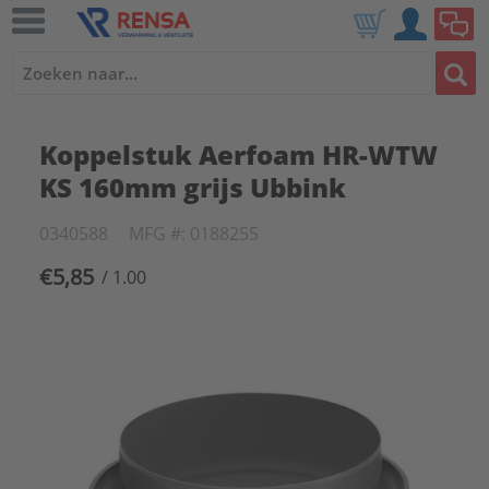
Koppelstuk Aerfoam HR-WTW
KS 160mm grijs Ubbink
0340588
MFG #: 0188255
€5,85
/ 1.00