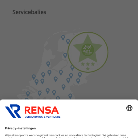
Servicebalies
Vind een balie in de buurt