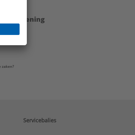
enstverlening
e zaken?
Servicebalies