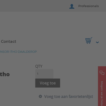
Professionals
Contact
SENSOR ITHO DAALDEROP
QTY
Itho
Voeg toe
Mogen we je helpen?
Voeg toe aan favorietenlijst