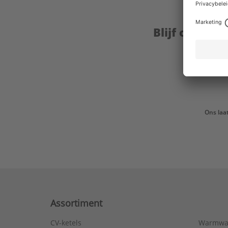
Blijf op de 
Ons laa
Assortiment
CV-ketels
Warmwa