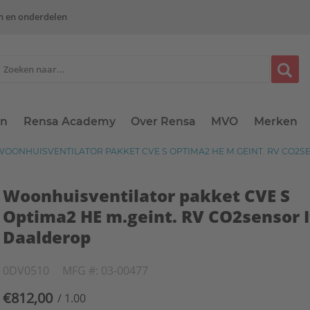
n en onderdelen
en
Rensa Academy
Over Rensa
MVO
Merken
OONHUISVENTILATOR PAKKET CVE S OPTIMA2 HE M.GEINT. RV CO2
Woonhuisventilator pakket CVE S
Optima2 HE m.geint. RV CO2sensor 
Daalderop
0DV0510
MFG #: 03-00477
€812,00
/ 1.00