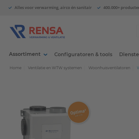
Alles voor verwarming, airco én sanitair
400.000+ producte
Assortiment
Configuratoren & tools
Dienst
Home
Ventilatie en WTW systemen
Woonhuisventilatoren
W