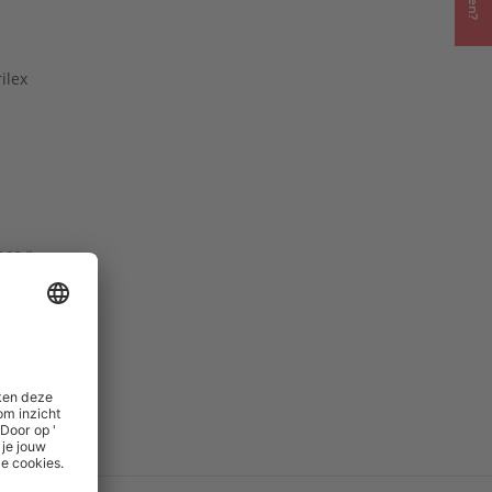
ilex
868
()
()
icht
()
()
W