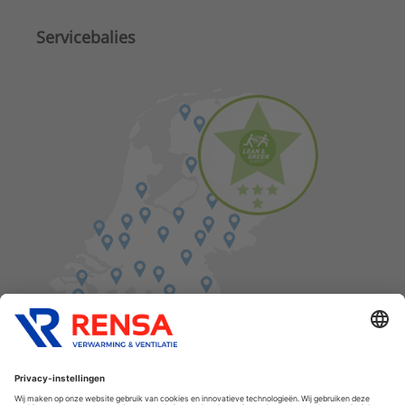
Servicebalies
Vind een balie in de buurt