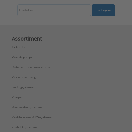
Inschrijven
Assortiment
CV-ketels
Warmtepompen
Radiatoren en convectoren
Vloerverwarming
Leidingsystemen
Pompen
Warmwatersystemen
Ventilatie- en WTW-systemen
Zonlichtsystemen