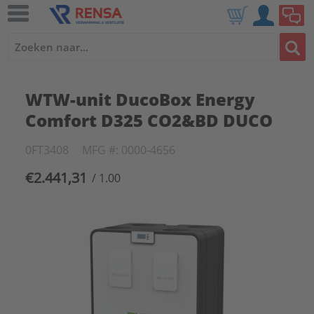
WTW-unit DucoBox Energy
Comfort D325 CO2&BD DUCO
0FT3408
MFG #: 0000-4656
€2.441,31
/ 1.00