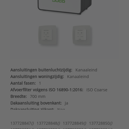
Aansluitingen buitenluchtzijdig:
Kanaaleind
Aansluitingen woningzijdig:
Kanaaleind
Aantal fasen:
1
Afvoerfilter volgens ISO 16890-1:2016:
ISO Coarse
Breedte:
700 mm
Dakaansluiting bovenkant:
Ja
Dakaansluiting zijkant:
Nee
Diepte:
525 mm
Elektrische aansluiting:
137728847
()
137728848
()
137728849
()
137728850
()