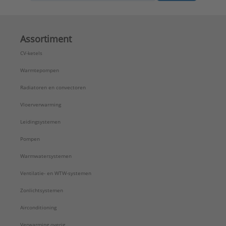
Assortiment
CV-ketels
Warmtepompen
Radiatoren en convectoren
Vloerverwarming
Leidingsystemen
Pompen
Warmwatersystemen
Ventilatie- en WTW-systemen
Zonlichtsystemen
Airconditioning
Verwarming overig