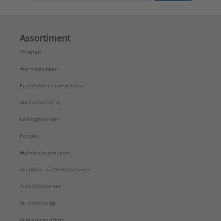
Assortiment
CV-ketels
Warmtepompen
Radiatoren en convectoren
Vloerverwarming
Leidingsystemen
Pompen
Warmwatersystemen
Ventilatie- en WTW-systemen
Zonlichtsystemen
Airconditioning
Verwarming overig