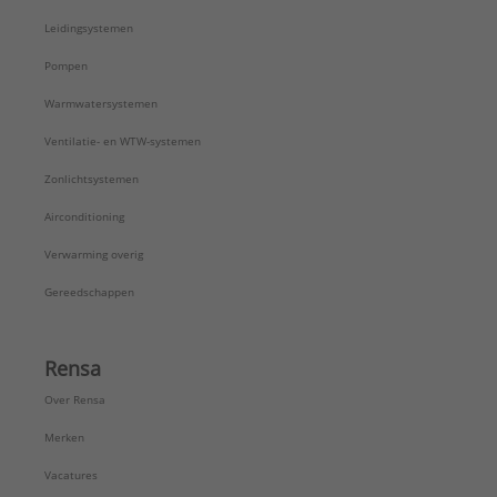
Wanddikte:
2 mm
Leidingsystemen
Wandruwheid:
0,01 mm
Waterinhoud:
0,11 l/m
Pompen
Type:
STND PIPE IN PIPE
Warmwatersystemen
Serie:
Standard (PE-Xc/AL/PE-Xc)
Ventilatie- en WTW-systemen
Zonlichtsystemen
Airconditioning
Verwarming overig
Gereedschappen
Rensa
Over Rensa
Merken
Vacatures