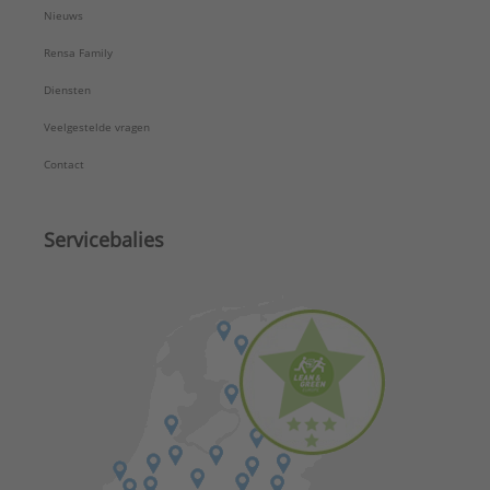
Nieuws
Rensa Family
Diensten
Veelgestelde vragen
Contact
Servicebalies