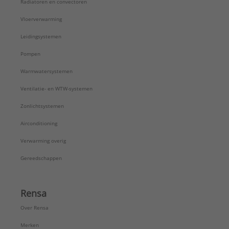
Radiatoren en convectoren
Vloerverwarming
Leidingsystemen
Pompen
Warmwatersystemen
Ventilatie- en WTW-systemen
Zonlichtsystemen
Airconditioning
Verwarming overig
Gereedschappen
Rensa
Over Rensa
Merken