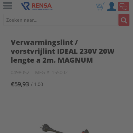
Verwarmingslint /
vorstvrijlint IDEAL 230V 20W
lengte a 2m. MAGNUM
0498052
MFG #: 155002
€59,93
/ 1.00