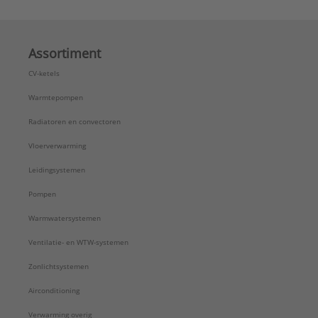
Assortiment
CV-ketels
Warmtepompen
Radiatoren en convectoren
Vloerverwarming
Leidingsystemen
Pompen
Warmwatersystemen
Ventilatie- en WTW-systemen
Zonlichtsystemen
Airconditioning
Verwarming overig