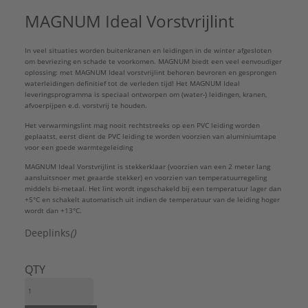
Materiaal afscherming:
Aluminium
MAGNUM Ideal Vorstvrijlint
Max. houdtemperatuur:
13 °C
Merk:
MAGNUM
In veel situaties worden buitenkranen en leidingen in de winter afgesloten
Nom. spanning:
230 V
om bevriezing en schade te voorkomen. MAGNUM biedt een veel eenvoudiger
Oppervlaktebehandeling afscherming:
Geen
oplossing: met MAGNUM Ideal vorstvrijlint behoren bevroren en gesprongen
Toepassing:
Leidingverwarming
waterleidingen definitief tot de verleden tijd! Het MAGNUM Ideal
leveringsprogramma is speciaal ontworpen om (water-) leidingen, kranen,
Verwarmingsvermogen:
10 W/m
afvoerpijpen e.d. vorstvrij te houden.
Zelf begrenzend:
Ja
Het verwarmingslint mag nooit rechtstreeks op een PVC leiding worden
Type:
2 meter - 20 Watt / 230 Volt
geplaatst, eerst dient de PVC leiding te worden voorzien van aluminiumtape
Serie:
Ideal
voor een goede warmtegeleiding
MAGNUM Ideal Vorstvrijlint is stekkerklaar (voorzien van een 2 meter lang
aansluitsnoer met geaarde stekker) en voorzien van temperatuurregeling
middels bi-metaal. Het lint wordt ingeschakeld bij een temperatuur lager dan
+5°C en schakelt automatisch uit indien de temperatuur van de leiding hoger
wordt dan +13°C.
Deeplinks
()
QTY