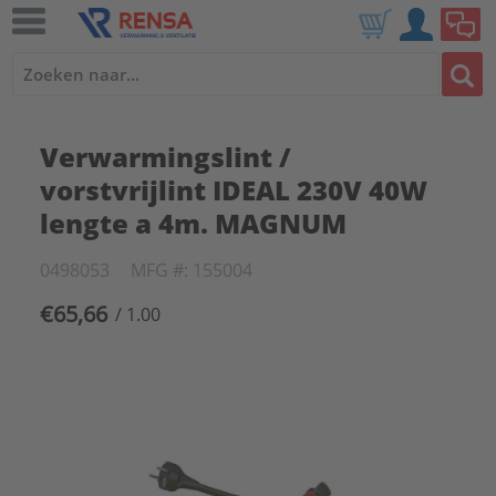
Verwarmingslint /
vorstvrijlint IDEAL 230V 40W
lengte a 4m. MAGNUM
0498053
MFG #: 155004
€65,66
/ 1.00