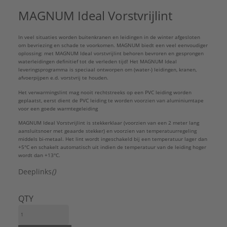
Materiaal afscherming:
Aluminium
MAGNUM Ideal Vorstvrijlint
Max. houdtemperatuur:
13 °C
Merk:
MAGNUM
In veel situaties worden buitenkranen en leidingen in de winter afgesloten
Nom. spanning:
230 V
om bevriezing en schade te voorkomen. MAGNUM biedt een veel eenvoudiger
Oppervlaktebehandeling afscherming:
Geen
oplossing: met MAGNUM Ideal vorstvrijlint behoren bevroren en gesprongen
Toepassing:
Leidingverwarming
waterleidingen definitief tot de verleden tijd! Het MAGNUM Ideal
leveringsprogramma is speciaal ontworpen om (water-) leidingen, kranen,
Verwarmingsvermogen:
10 W/m
afvoerpijpen e.d. vorstvrij te houden.
Zelf begrenzend:
Ja
Het verwarmingslint mag nooit rechtstreeks op een PVC leiding worden
Type:
4 meter - 40 Watt / 230 Volt
geplaatst, eerst dient de PVC leiding te worden voorzien van aluminiumtape
Serie:
Ideal
voor een goede warmtegeleiding
MAGNUM Ideal Vorstvrijlint is stekkerklaar (voorzien van een 2 meter lang
aansluitsnoer met geaarde stekker) en voorzien van temperatuurregeling
middels bi-metaal. Het lint wordt ingeschakeld bij een temperatuur lager dan
+5°C en schakelt automatisch uit indien de temperatuur van de leiding hoger
wordt dan +13°C.
Deeplinks
()
QTY