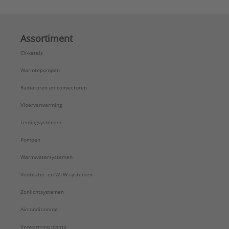
Assortiment
CV-ketels
Warmtepompen
Radiatoren en convectoren
Vloerverwarming
Leidingsystemen
Pompen
Warmwatersystemen
Ventilatie- en WTW-systemen
Zonlichtsystemen
Airconditioning
Verwarming overig