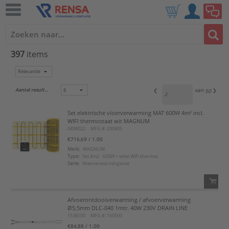
397
items
Aantal resultaten:
van
50
Set elektrische vloerverwarming MAT 600W 4m² incl.
WIFI thermostaat wit MAGNUM
0498022
MFG #: 200805
€716,69
/ 1.00
Merk:
MAGNUM
Type:
Set 4m2 - 600W + witte WiFi thermos
Serie:
Vloerverwarmingsmat
Afvoerontdooiverwarming / afvoerverwarming
QTY:
Ø5,5mm DLC-040 1mtr. 40W 230V DRAIN LINE
1538100
MFG #: 160500
Voeg toe
€84,88
/ 1.00