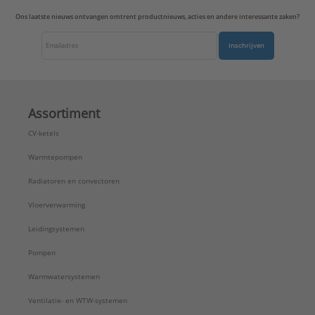
Ons laatste nieuws ontvangen omtrent productnieuws, acties en andere interessante zaken?
Inschrijven
Assortiment
CV-ketels
Warmtepompen
Radiatoren en convectoren
Vloerverwarming
Leidingsystemen
Pompen
Warmwatersystemen
Ventilatie- en WTW-systemen