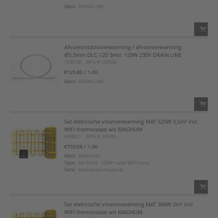
Merk:
DRAIN LINE
Voeg toe aan favorietenlijst
Afvoerontdooiverwarming / afvoerverwarming
QTY:
Ø5,5mm DLC-120 3mtr. 120W 230V DRAIN LINE
1538130
MFG #: 160504
Voeg toe
€125,80
/ 1.00
Merk:
DRAIN LINE
Voeg toe aan favorietenlijst
Set elektrische vloerverwarming MAT 525W 3,5m² incl.
QTY:
WIFI thermostaat wit MAGNUM
0498021
MFG #: 200705
Voeg toe
€703,08
/ 1.00
Merk:
MAGNUM
Type:
Set 3,5m2 - 525W + witte WiFi therm
Voeg toe aan favorietenlijst
Serie:
Vloerverwarmingsmat
Set elektrische vloerverwarming MAT 300W 2m² incl.
QTY:
WIFI thermostaat wit MAGNUM