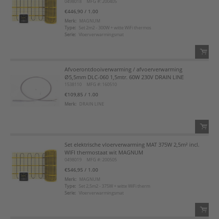
0498018
MFG #: 200405
Voeg toe
€446,90
/ 1.00
Merk:
MAGNUM
Type:
Set 2m2 - 300W + witte WiFi thermos
Voeg toe aan favorietenlijst
Serie:
Vloerverwarmingsmat
Afvoerontdooiverwarming / afvoerverwarming
QTY:
Ø5,5mm DLC-060 1,5mtr. 60W 230V DRAIN LINE
1538110
MFG #: 160510
Voeg toe
€109,85
/ 1.00
Merk:
DRAIN LINE
Voeg toe aan favorietenlijst
Set elektrische vloerverwarming MAT 375W 2,5m² incl.
QTY:
WIFI thermostaat wit MAGNUM
0498019
MFG #: 200505
Voeg toe
€546,95
/ 1.00
Merk:
MAGNUM
Type:
Set 2,5m2 - 375W + witte WiFi therm
Voeg toe aan favorietenlijst
Serie:
Vloerverwarmingsmat