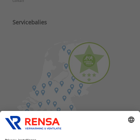
Contact
Servicebalies
Vind een balie in de buurt