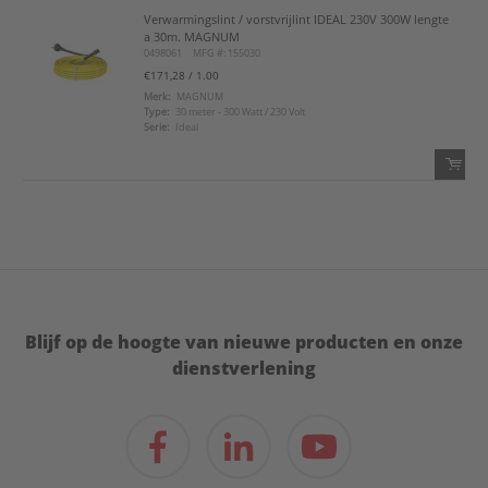
Verwarmingslint / vorstvrijlint IDEAL 230V 300W lengte
QTY:
a 30m. MAGNUM
0498061
MFG #: 155030
Voeg toe
€171,28
/ 1.00
Merk:
MAGNUM
Type:
30 meter - 300 Watt / 230 Volt
Voeg toe aan favorietenlijst
Serie:
Ideal
QTY:
Voeg toe
Voeg toe aan favorietenlijst
Blijf op de hoogte van nieuwe producten en onze
dienstverlening