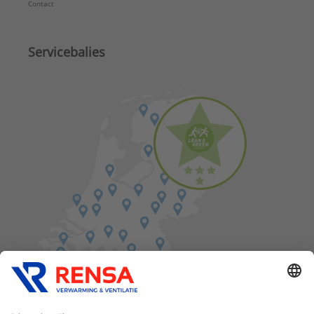
Contact
Servicebalies
Vind een balie in de buurt