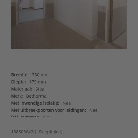
Breedte:
750 mm
Diepte:
175 mm
Materiaal:
Staal
Merk:
Betherma
Met inwendige isolatie:
Nee
Met uitbreekpoorten voor leidingen:
Nee
RAL-nummer:
9016
Type:
Verdeleromkasting
Serie:
Adio
138803643
()
Deeplinks
()