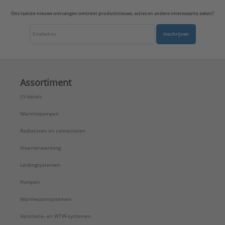
Ons laatste nieuws ontvangen omtrent productnieuws, acties en andere interessante zaken?
Inschrijven
Assortiment
CV-ketels
Warmtepompen
Radiatoren en convectoren
Vloerverwarming
Leidingsystemen
Pompen
Warmwatersystemen
Ventilatie- en WTW-systemen