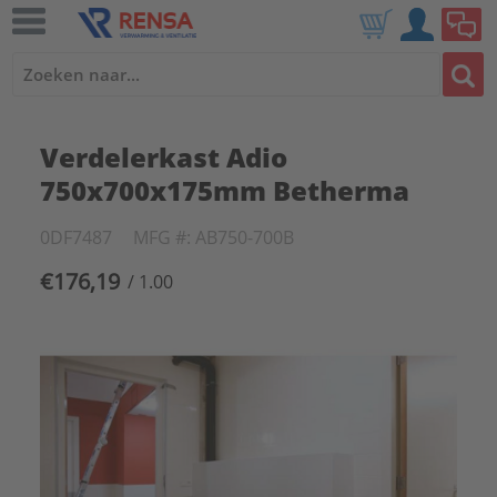
Verdelerkast Adio
750x700x175mm Betherma
0DF7487
MFG #: AB750-700B
€176,19
/ 1.00