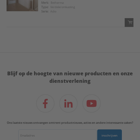
Voeg toe
Merk:
Betherma
Type:
Verdeleromkasting
Serie:
Adio
Voeg toe aan favorietenlijst
QTY:
Voeg toe
Voeg toe aan favorietenlijst
Blijf op de hoogte van nieuwe producten en onze
dienstverlening
Ons laatste nieuws ontvangen omtrent productnieuws, acties en andere interessante zaken?
Inschrijven