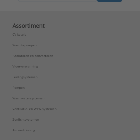
Assortiment
CV-ketels
Warmtepompen
Radiatoren en convectoren
Vloerverwarming
Leidingsystemen
Pompen
Warmwatersystemen
Ventilatie- en WTW-systemen
Zonlichtsystemen
Airconditioning