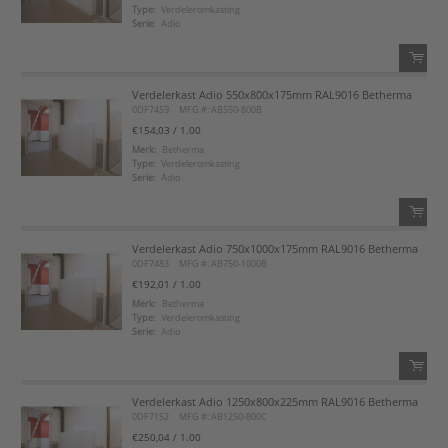
Type:
Verdeleromkasting
Serie:
Adio
Voeg toe aan favorietenlijst
Verdelerkast Adio 550x800x175mm RAL9016 Betherma
QTY:
0DF7459
MFG #: AB550-800B
€154,03
/ 1.00
Voeg toe
Merk:
Betherma
Type:
Verdeleromkasting
Serie:
Adio
Voeg toe aan favorietenlijst
Verdelerkast Adio 750x1000x175mm RAL9016 Betherma
QTY:
0DF7483
MFG #: AB750-1000B
€192,01
/ 1.00
Voeg toe
Merk:
Betherma
Type:
Verdeleromkasting
Serie:
Adio
Voeg toe aan favorietenlijst
Verdelerkast Adio 1250x800x225mm RAL9016 Betherma
QTY:
0DF7152
MFG #: AB1250-800C
€250,04
/ 1.00