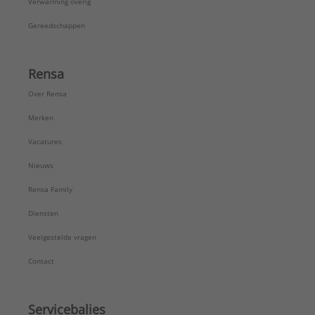
Verwarming overig
Gereedschappen
Rensa
Over Rensa
Merken
Vacatures
Nieuws
Rensa Family
Diensten
Veelgestelde vragen
Contact
Servicebalies