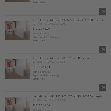
Serie:
Adio
Voeg toe aan favorietenlijst
Verdelerkast Adio 750x1000x225mm RAL9016 Betherma
QTY:
0DF7484
MFG #: AB750-1000C
€197,29
/ 1.00
Voeg toe
Merk:
Betherma
Type:
Verdeleromkasting
Serie:
Adio
Voeg toe aan favorietenlijst
Verdelerkast Adio 850x700x175mm Betherma
QTY:
0DF7528
MFG #: AB850-700B
€187,79
/ 1.00
Voeg toe
Merk:
Betherma
Type:
Verdeleromkasting
Serie:
Adio
Voeg toe aan favorietenlijst
Verdelerkast Adio 950x900x175mm RAL9016 Betherma
QTY:
0DF7568
MFG #: AB950-900B
€221,55
/ 1.00
Voeg toe
Merk:
Betherma