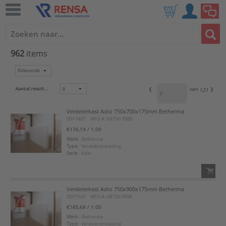
962
items
Aantal resultaten:
van
121
Verdelerkast Adio 750x700x175mm Betherma
0DF7487
MFG #: AB750-700B
€176,19
/ 1.00
Merk:
Betherma
Type:
Verdeleromkasting
Serie:
Adio
Verdelerkast Adio 750x900x175mm Betherma
QTY:
0DF7520
MFG #: AB750-900B
€185,68
/ 1.00
Voeg toe
Merk:
Betherma
Type:
Verdeleromkasting