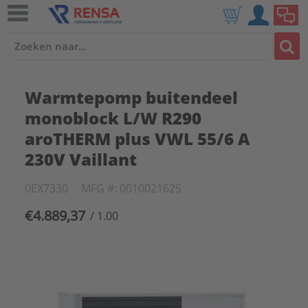
Warmtepomp buitendeel
monoblock L/W R290
aroTHERM plus VWL 55/6 A
230V Vaillant
0EX7330
MFG #: 0010021625
€4.889,37
/ 1.00