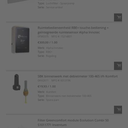
Type:
Luchtfilter - Spaarpomp
Voeg toe aan favorietenlijst
Serie:
Service artikel
Ruimtebedieneenheid RBE+ touche-bediening +
QTY:
geïntegreerde ruimtesensor Alpha Innotec
0FM0375
MFG #: 15214801
Voeg toe
€300,00
/ 1.00
Merk:
Alpha Innotec
Type:
RBE+
Voeg toe aan favorietenlijst
Serie:
Regeling
SBK binnenwerk met debietmeter 100-465 l/h Komfort
QTY:
0AH2611
MFG #: 6013196
€19,93
/ 1.00
Voeg toe
Merk:
Komfort
Type:
Binnenwerk met debietmeter 100-465
Serie:
Spare part
Voeg toe aan favorietenlijst
Filter Greencomfort module Ecolution Combi 50
QTY:
S1011771 Inventum