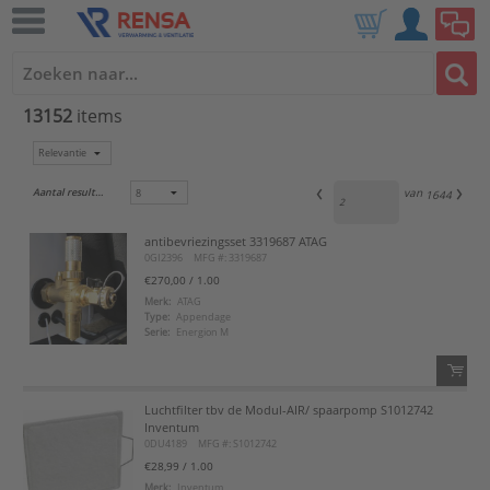
13152
items
Aantal resultaten:
van
1644
antibevriezingsset 3319687 ATAG
0GI2396
MFG #: 3319687
€270,00
/ 1.00
Merk:
ATAG
Type:
Appendage
Serie:
Energion M
Luchtfilter tbv de Modul-AIR/ spaarpomp S1012742
QTY:
Inventum
0DU4189
MFG #: S1012742
Voeg toe
€28,99
/ 1.00
Merk:
Inventum