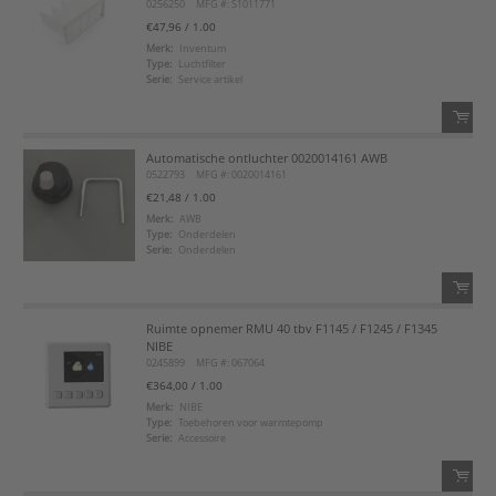
0256250
MFG #: S1011771
Voeg toe
€47,96
/ 1.00
Merk:
Inventum
Type:
Luchtfilter
Voeg toe aan favorietenlijst
Serie:
Service artikel
Automatische ontluchter 0020014161 AWB
QTY:
0522793
MFG #: 0020014161
€21,48
/ 1.00
Voeg toe
Merk:
AWB
Type:
Onderdelen
Serie:
Onderdelen
Voeg toe aan favorietenlijst
Ruimte opnemer RMU 40 tbv F1145 / F1245 / F1345
QTY:
NIBE
0245899
MFG #: 067064
Voeg toe
€364,00
/ 1.00
Merk:
NIBE
Type:
Toebehoren voor warmtepomp
Voeg toe aan favorietenlijst
Serie:
Accessoire