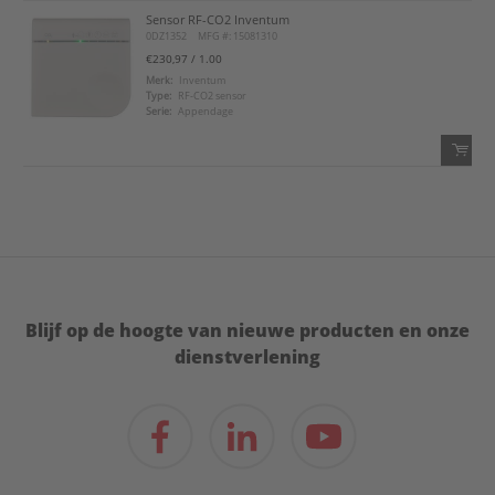
Sensor RF-CO2 Inventum
QTY:
0DZ1352
MFG #: 15081310
€230,97
/ 1.00
Voeg toe
Merk:
Inventum
Type:
RF-CO2 sensor
Serie:
Appendage
Voeg toe aan favorietenlijst
QTY:
Voeg toe
Voeg toe aan favorietenlijst
Blijf op de hoogte van nieuwe producten en onze
dienstverlening