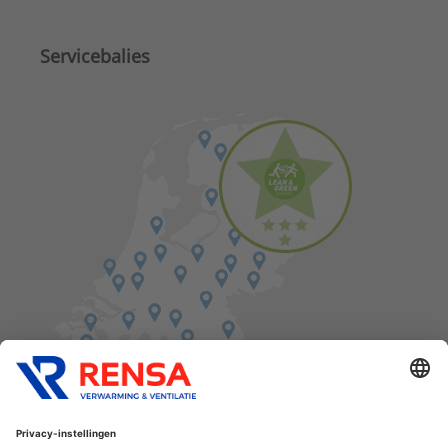
Servicebalies
Vind een balie in de buurt