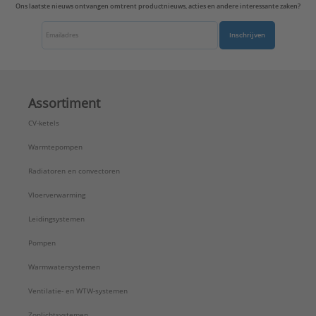
Ons laatste nieuws ontvangen omtrent productnieuws, acties en andere interessante zaken?
Inschrijven
Assortiment
CV-ketels
Warmtepompen
Radiatoren en convectoren
Vloerverwarming
Leidingsystemen
Pompen
Warmwatersystemen
Ventilatie- en WTW-systemen
Zonlichtsystemen