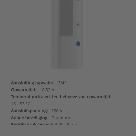
Aansluiting tapwater:
3/4"
Opwarmtijd:
10,52 h
Temperatuurtraject ten behoeve van opwarmtijd:
15 - 53 °C
Aansluitspanning:
230 V
Anode beveiliging:
Titanium
Bedrijfsdruk (waterzijdig):
8 bar
Breedte:
600 mm