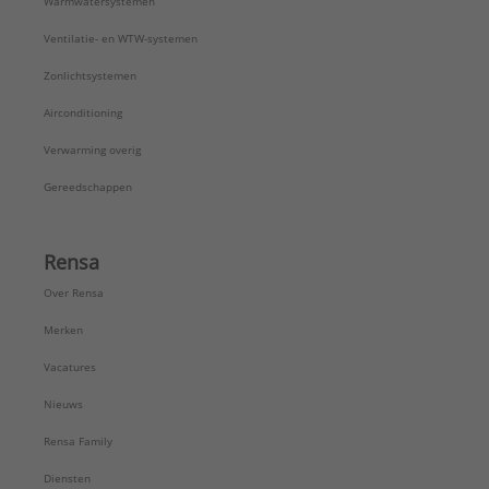
Warmwatersystemen
Verstelbare lucht uitblaas:
Ja
Verwarmingselement met speksteen huls:
Ja
Ventilatie- en WTW-systemen
Warmtebron:
Ruimtelucht of buitenlucht
Zonlichtsystemen
Zelflerend:
Nee
Type:
Explorer
Airconditioning
Serie:
Warmtepomp boiler
Verwarming overig
Gereedschappen
Rensa
Over Rensa
Merken
Vacatures
Nieuws
Rensa Family
Diensten