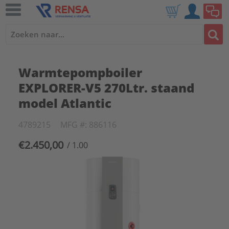
Warmtepompboiler
EXPLORER-V5 270Ltr. staand
model Atlantic
4789215
MFG #: 886116
€2.450,00
/ 1.00