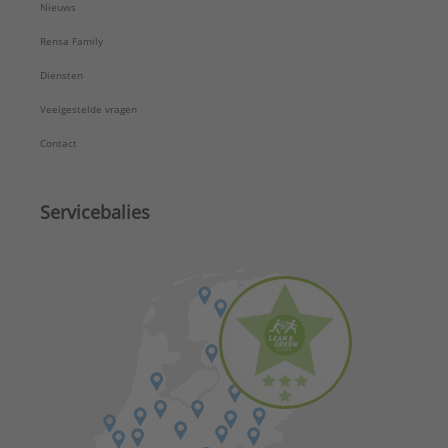
Nieuws
Rensa Family
Diensten
Veelgestelde vragen
Contact
Servicebalies