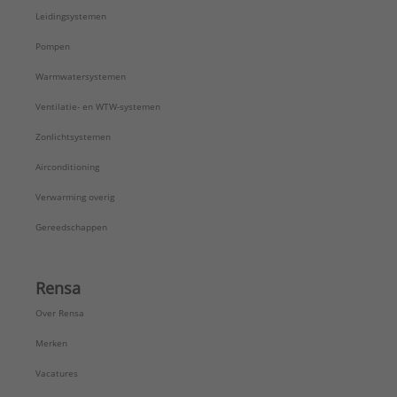
Leidingsystemen
Pompen
Warmwatersystemen
Ventilatie- en WTW-systemen
Zonlichtsystemen
Airconditioning
Verwarming overig
Gereedschappen
Rensa
Over Rensa
Merken
Vacatures