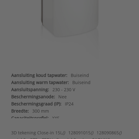
Aansluiting koud tapwater:
Buiseind
Aansluiting warm tapwater:
Buiseind
Aansluitspanning:
230 - 230 V
Beschermingsanode:
Nee
Beschermingsgraad (IP):
IP24
Breedte:
300 mm
Capaciteitsprofiel:
XXS
Diepte:
285 mm
Drie fase uitvoering:
Nee
3D tekening Close-in 15L
()
128091015
()
128090865
()