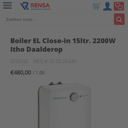
Boiler EL Close-in 15ltr. 2200W
Itho Daalderop
0255102
MFG #: 07.02.26.634
€480,00
/ 1.00