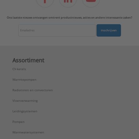
Ons laatste nieuws ontvangen omtrent productnieuws, acties en andere interessante zaken?
Inschrijven
Assortiment
CV-ketels
Warmtepompen
Radiatoren en convectoren
Vloerverwarming
Leidingsystemen
Pompen
Warmwatersystemen