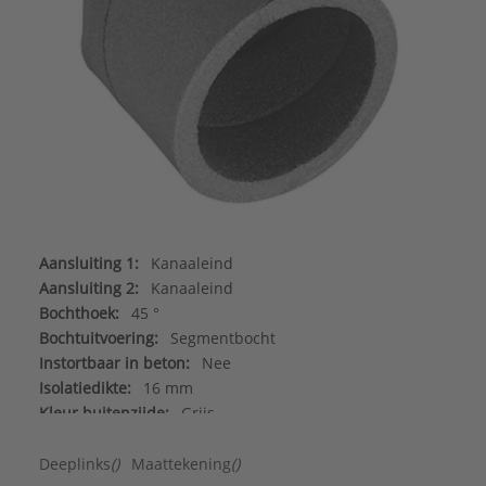
Aansluiting 1:
Kanaaleind
Aansluiting 2:
Kanaaleind
Bochthoek:
45 °
Bochtuitvoering:
Segmentbocht
Instortbaar in beton:
Nee
Isolatiedikte:
16 mm
Kleur buitenzijde:
Grijs
Kwaliteitsklasse kanaal:
Polyethyleen (PE)
Luchtdichtheidsklasse volgens EN 1751:
D
Deeplinks
()
Maattekening
()