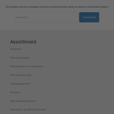
Ons laatste nieuws ontvangen omtrent productnieuws, acties en andere interessante zaken?
Inschrijven
Assortiment
CV-ketels
Warmtepompen
Radiatoren en convectoren
Vloerverwarming
Leidingsystemen
Pompen
Warmwatersystemen
Ventilatie- en WTW-systemen