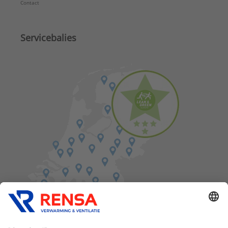
Contact
Servicebalies
Vind een balie in de buurt